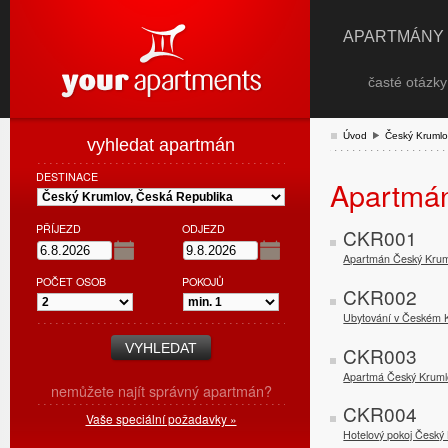
APARTMÁNY
časté otázk
Úvod
Český Krumlo
vyhledat apartmán
DESTINACE
Apartmán
PŘÍJEZD
ODJEZD
CKR001
Apartmán Český Krum
POČET OSOB
POKOJŮ
CKR002
Ubytování v Českém 
CKR003
Apartmá Český Kruml
nemůžete najít správný apartmán?
CKR004
Vaše speciální požadavky »
Hotelový pokoj Český