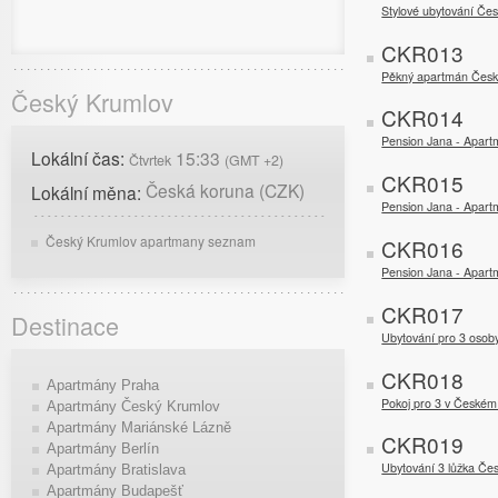
Stylové ubytování Če
CKR013
Pěkný apartmán Česk
Český Krumlov
CKR014
Pension Jana - Apart
Lokální čas:
15:33
Čtvrtek
(GMT +2)
CKR015
Česká koruna (CZK)
Lokální měna:
Pension Jana - Apart
Český Krumlov apartmany seznam
CKR016
Pension Jana - Apart
CKR017
Destinace
Ubytování pro 3 osob
CKR018
Apartmány Praha
Pokoj pro 3 v České
Apartmány Český Krumlov
Apartmány Mariánské Lázně
CKR019
Apartmány Berlín
Ubytování 3 lůžka Če
Apartmány Bratislava
Apartmány Budapešť