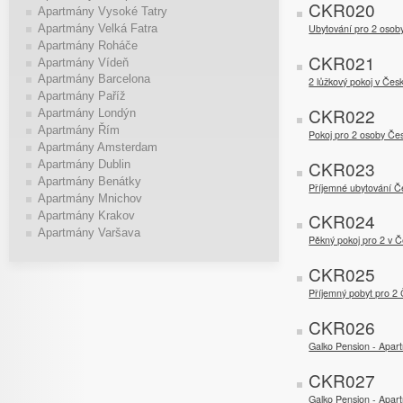
CKR020
Apartmány Vysoké Tatry
Apartmány Velká Fatra
Ubytování pro 2 osob
Apartmány Roháče
CKR021
Apartmány Vídeň
Apartmány Barcelona
2 lůžkový pokoj v Če
Apartmány Paříž
CKR022
Apartmány Londýn
Apartmány Řím
Pokoj pro 2 osoby Če
Apartmány Amsterdam
CKR023
Apartmány Dublin
Apartmány Benátky
Příjemné ubytování Č
Apartmány Mnichov
Apartmány Krakov
CKR024
Apartmány Varšava
Pěkný pokoj pro 2 v 
CKR025
Příjemný pobyt pro 2
CKR026
Galko Pension - Apar
CKR027
Galko Pension - Apar