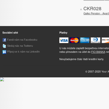
CKR028
Galko Pension - Apar
Sociální sítě
Platby
Fandi nám na Facebooku
Sleduj nás na Twitteru
U nás můžete zaplatit bezpečnou internet
nebo převodem na účet do
FIO BANKA
ne
Připoj se k nám na LinkedIn
Nevyžadujeme číslo Vaší kreditní karty.
© 2007-2020
Your 