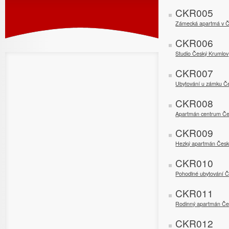
CKR005
Zámecká apartmá v 
CKR006
Studio Český Krumlov
CKR007
Ubytování u zámku Č
CKR008
Apartmán centrum Če
CKR009
Hezký apartmán Česk
CKR010
Pohodlné ubytování 
CKR011
Rodinný apartmán Če
CKR012