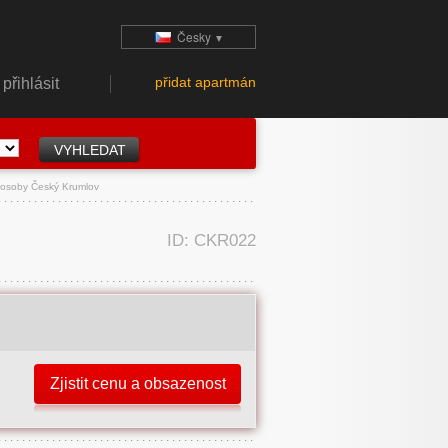
Česky
▼
přidat apartmán
přihlásit
 osoby Český Krumlov
ID: CKR022