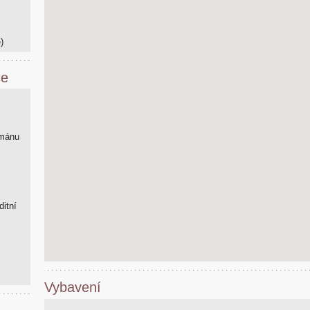
)
ce
tmánu
ditní
Vybavení