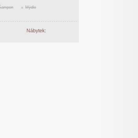
Šampon
Mýdlo
Nábytek: