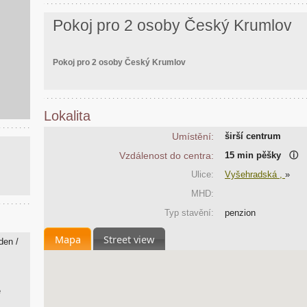
Pokoj pro 2 osoby Český Krumlov
Pokoj pro 2 osoby Český Krumlov
Lokalita
Umístění:
širší centrum
Vzdálenost do centra:
15 min pěšky
ⓘ
Ulice:
Vyšehradská ,
»
MHD:
Typ stavění:
penzion
Mapa
Street view
 den /
ě