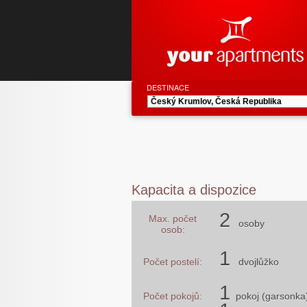
DESTINACE
Kapacita a dispozice
2
Max. počet
osoby
osob:
1
Počet postelí:
dvojlůžko
1
Počet pokojů:
pokoj (garsonka