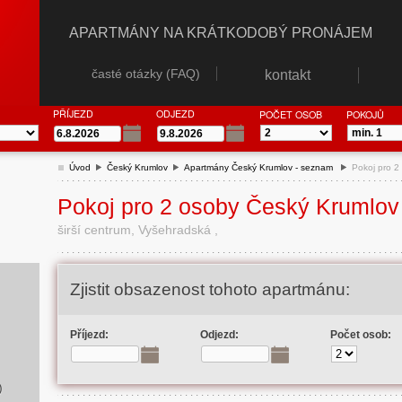
APARTMÁNY NA KRÁTKODOBÝ PRONÁJEM
časté otázky (FAQ)
kontakt
PŘÍJEZD
ODJEZD
POČET OSOB
POKOJŮ
Úvod
Český Krumlov
Apartmány Český Krumlov - seznam
Pokoj pro 2
Pokoj pro 2 osoby Český Krumlov
širší centrum, Vyšehradská ,
Zjistit obsazenost tohoto apartmánu:
Příjezd:
Odjezd:
Počet osob:
)