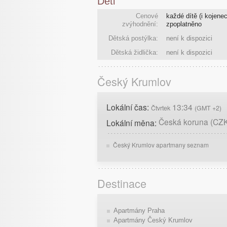
Děti
Cenové
každé dítě (i kojenec
zvýhodnění:
zpoplatněno
Dětská postýlka:
není k dispozici
Dětská židlička:
není k dispozici
Český Krumlov
Lokální čas:
13:34
Čtvrtek
(GMT +2)
Česká koruna (CZ
Lokální měna:
Český Krumlov apartmany seznam
Destinace
Apartmány Praha
Apartmány Český Krumlov