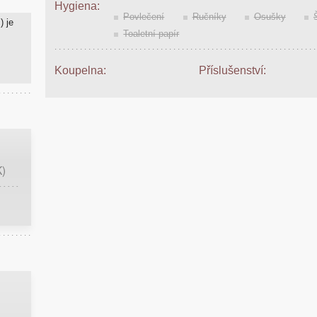
Hygiena:
Povlečení
Ručníky
Osušky
) je
Toaletní papír
Koupelna:
Příslušenství:
K)