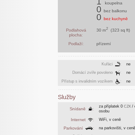
1
koupelna
0
bez balkonu
0
bez kuchyně
2
30 m
(323 sq ft)
Podlahová
plocha:
Podlaží:
přízemí
Kuřáci
:
ne
Domácí zvíře povoleno
:
ne
Přístup s invalidním vozíkem
:
ne
Služby
za příplatek
0
/
CZK
Snídaně
:
osobu
Internet
:
WiFi, v ceně
Parkování
:
na parkovišti, v cen