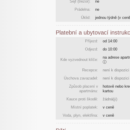
Sejf (trezor):
ne
Prádelna:
ne
Úklid:
jednou týdně
(v ceně
Platební a ubytovací instruk
Příjezd:
od 14:00
Odjezd:
do 10:00
na adrese apar
Kde vyzvednout klíče:
ⓘ
Recepce:
není k dispozici
Úschova zavazadel:
není k dispozici
Způsob placení v
hotově nebo kre
apartmánu:
kartou
Kauce proti škodě:
žádná(ý)
Místní poplatek:
v ceně
Voda, plyn, elektřina:
v ceně