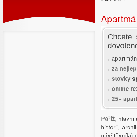
Úvod
Paříž
Apartmá
Chcete 
dovolen
apartmán
za nejle
stovky
s
online r
25+ apa
Paříž
, hlavní
historii, arc
návštěvníků 