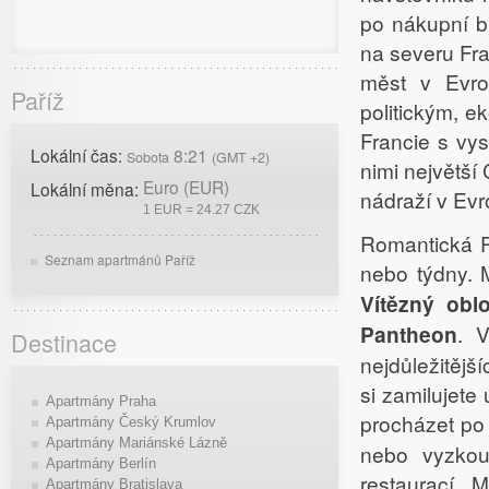
po nákupní b
na severu Fra
měst v Evro
Paříž
politickým, 
Francie s vys
Lokální čas:
8:21
Sobota
(GMT +2)
nimi největší 
Euro (EUR)
Lokální měna:
nádraží v Evr
1 EUR = 24.27 CZK
Romantická P
Seznam apartmánů Paříž
nebo týdny. M
Vítězný obl
Pantheon
. V
Destinace
nejdůležitějš
si zamilujete
Apartmány Praha
procházet po
Apartmány Český Krumlov
Apartmány Mariánské Lázně
nebo vyzkou
Apartmány Berlín
restaurací. 
Apartmány Bratislava