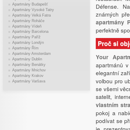
Apartmány Budapešť
Défense. Na
Apartmány Vysoké Tatry
známých pře
Apartmány Velká Fatra
apartmány P
Apartmány Roháče
Apartmány Vídeň
perfektně sp
Apartmány Barcelona
Apartmány Paříž
Proč si ob
Apartmány Londýn
Apartmány Řím
Apartmány Amsterdam
Your Apart
Apartmány Dublin
apartmánů v 
Apartmány Benátky
Apartmány Mnichov
elegantní zař
Apartmány Krakov
volbou pro u
Apartmány Varšava
se všemi věcm
satelit, int
vlastním st
pokoj a nabí
podívat se 
je prezentov