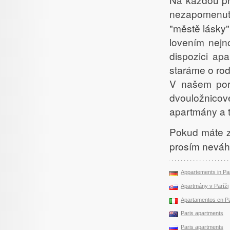
nezapomenu
"městě lásky"
lovením nej
dispozici ap
staráme o rod
V našem port
dvouložnico
apartmány a t
Pokud máte 
prosím neváhe
Appartements in Pa
Apartmány v Paríži
Apartamentos en Pa
Paris apartments
Paris apartments