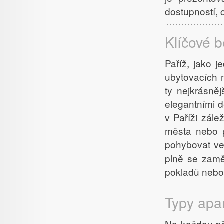
dostupností,
Klíčové 
Paříž, jako j
ubytovacích 
ty nejkrásně
elegantními d
v Paříži zál
města nebo 
pohybovat ve
plně se zamě
pokladů nebo
Typy apa
Na každou pří