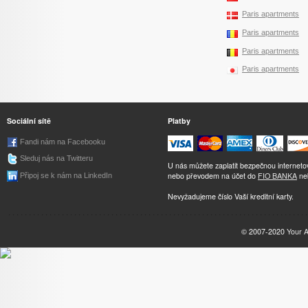
Paris apartments
Paris apartments
Paris apartments
Paris apartments
Sociální sítě
Platby
Fandi nám na Facebooku
Sleduj nás na Twitteru
U nás můžete zaplatit bezpečnou internet
nebo převodem na účet do
FIO BANKA
ne
Připoj se k nám na LinkedIn
Nevyžadujeme číslo Vaší kreditní karty.
© 2007-2020
Your 