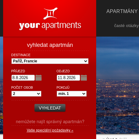
APARTMÁNY
časté otázk
vyhledat apartmán
DESTINACE
PŘÍJEZD
ODJEZD
POČET OSOB
POKOJŮ
nemůžete najít správný apartmán?
Vaše speciální požadavky »