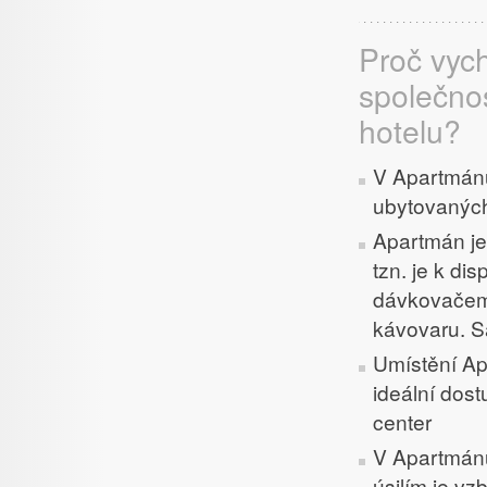
Proč vyc
společno
hotelu?
V Apartmánu
ubytovaných
Apartmán je 
tzn. je k di
dávkovačem 
kávovaru. S
Umístění Ap
ideální dos
center
V Apartmánu
úsilím je v