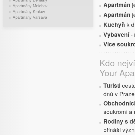
Apartmány Benátky
Apartmán
j
Apartmány Mnichov
Apartmány Krakov
Apartmán
j
Apartmány Varšava
Kuchyň
k d
Vybavení
- 
Více soukr
Kdo nejv
Your Apa
Turisti
cestu
dnů v Praze
Obchodníci
soukromí a 
Rodiny s d
přináší výz