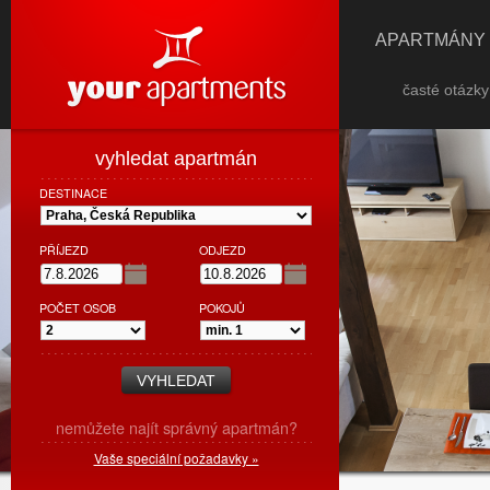
APARTMÁNY
časté otázk
vyhledat apartmán
DESTINACE
PŘÍJEZD
ODJEZD
POČET OSOB
POKOJŮ
nemůžete najít správný apartmán?
Vaše speciální požadavky »