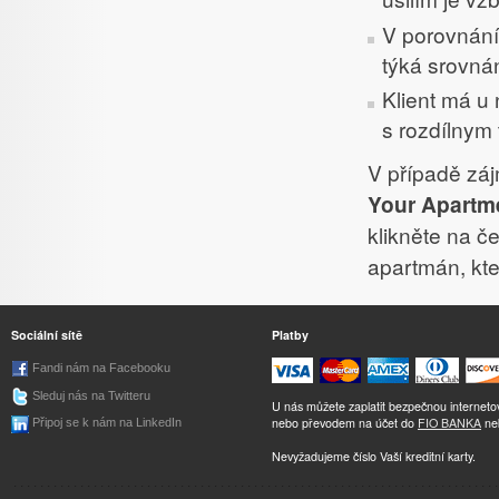
V porovnání
týká srovnán
Klient má u
s rozdílnym
V případě zá
Your Apartm
klikněte na č
apartmán, kte
Sociální sítě
Platby
Fandi nám na Facebooku
Sleduj nás na Twitteru
U nás můžete zaplatit bezpečnou internet
nebo převodem na účet do
FIO BANKA
ne
Připoj se k nám na LinkedIn
Nevyžadujeme číslo Vaší kreditní karty.