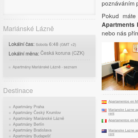
poznáváním př
Pokud máte
Apartments 
Mariánské Lázně
nebo nás přím
Lokální čas:
6:48
Sobota
(GMT +2)
Česká koruna (CZK)
Lokální měna:
Apartmány Mariánské Lázně - seznam
Destinace
Apartamentos en M
Apartmány Praha
Marianske Lazne ap
Apartmány Český Krumlov
rent
Apartmány Mariánské Lázně
Apartamentos en M
Apartmány Berlín
Apartmány Bratislava
Marianske Lazne ap
rent
Apartmány Budapešť