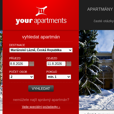
APARTMÁNY
časté otázk
vyhledat apartmán
DESTINACE
PŘÍJEZD
ODJEZD
POČET OSOB
POKOJŮ
nemůžete najít správný apartmán?
Vaše speciální požadavky »