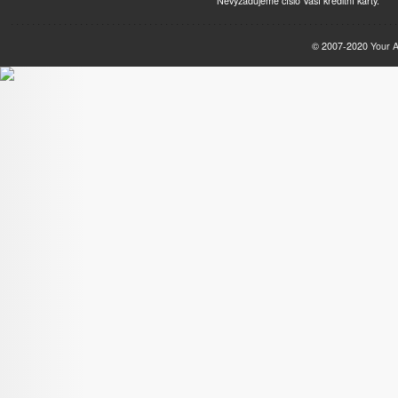
Nevyžadujeme číslo Vaší kreditní karty.
© 2007-2020
Your 