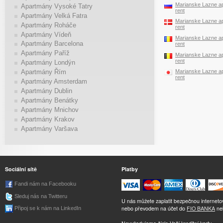
Marianske Lazne ap
Apartmány Vysoké Tatry
rent
Apartmány Velká Fatra
Marianske Lazne ap
Apartmány Roháče
rent
Apartmány Vídeň
Marianske Lazne ap
Apartmány Barcelona
rent
Apartmány Paříž
Marianske Lazne ap
rent
Apartmány Londýn
Marianske Lazne ap
Apartmány Řím
rent
Apartmány Amsterdam
Apartmány Dublin
Apartmány Benátky
Apartmány Mnichov
Apartmány Krakov
Apartmány Varšava
Sociální sítě
Platby
Fandi nám na Facebooku
Sleduj nás na Twitteru
U nás můžete zaplatit bezpečnou internet
nebo převodem na účet do
FIO BANKA
ne
Připoj se k nám na LinkedIn