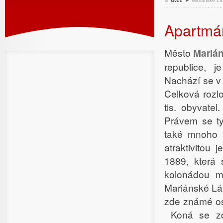
Úvod
Mariánské L
Apartmá
Město
Mariá
republice, j
Nachází se v
Celková rozlo
tis. obyvate
Právem se ty
také mnoho 
atraktivitou
1889, která 
kolonádou mů
Mariánské Lázn
zde známé os
Koná se zde