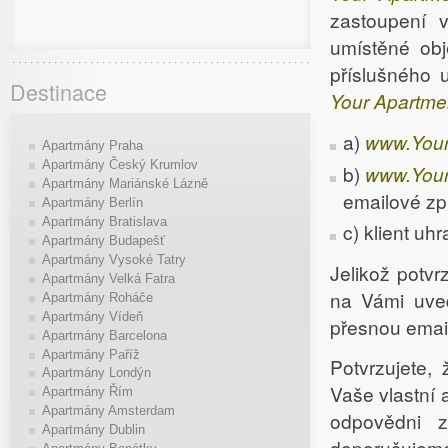
zastoupení 
umístěné ob
příslušného 
Destinace
Your Apartme
a)
www.Your
Apartmány Praha
Apartmány Český Krumlov
b)
www.Your
Apartmány Mariánské Lázně
emailové zp
Apartmány Berlín
Apartmány Bratislava
c) klient uh
Apartmány Budapešť
Apartmány Vysoké Tatry
Jelikož potv
Apartmány Velká Fatra
na Vámi uve
Apartmány Roháče
Apartmány Vídeň
přesnou emai
Apartmány Barcelona
Apartmány Paříž
Potvrzujete,
Apartmány Londýn
Vaše vlastní 
Apartmány Řím
Apartmány Amsterdam
odpovědni 
Apartmány Dublin
doporučujeme 