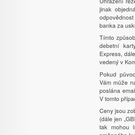
Uhrazení rez
jinak objed
odpovědnost z
banka za usku
Tímto způsobe
debetní kar
Express, dál
vedený v Kom
Pokud původ
Vám může nab
poslána email
V tomto přípa
Ceny jsou zob
(dále jen „G
tak mohou l
směnného kur