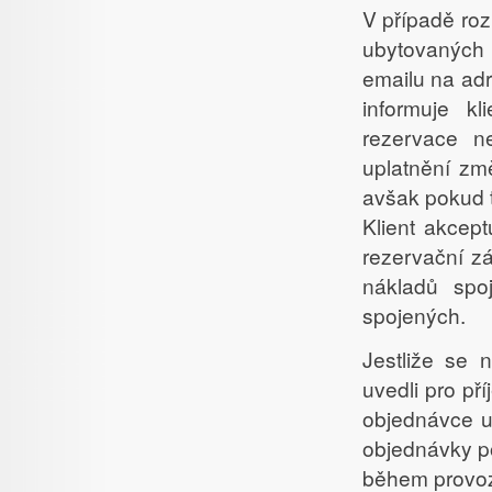
V případě roz
ubytovaných 
emailu na ad
informuje k
rezervace n
uplatnění z
avšak pokud t
Klient akcept
rezervační zá
nákladů spo
spojených.
Jestliže se 
uvedli pro př
objednávce u
objednávky p
během provo