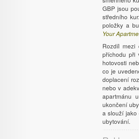
GBP jsou pou
středního ku
položky a bu
Your Apartme
Rozdíl mezi
příchodu při
hotovosti neb
co je uveden
doplacení roz
nebo v adekvá
apartmánu u
ukončení ubyt
a slouží jak
ubytování.