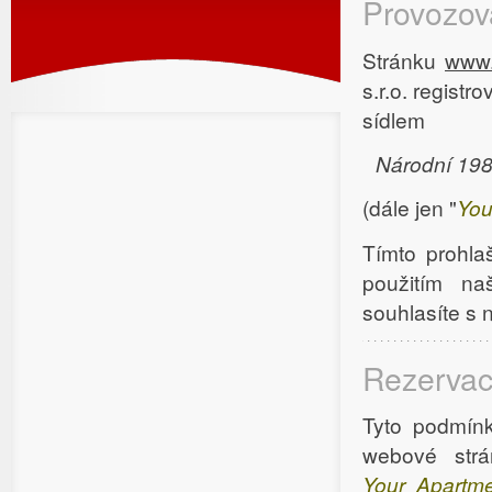
Provozova
Stránku
www.
s.r.o. regist
sídlem
Národní 198
(dále jen "
You
Tímto prohla
použitím na
souhlasíte s 
Rezerva
Tyto podmínk
webové str
Your Apartm