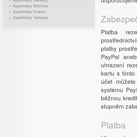
Apartmány Benátky
Apartmány Mnichov
Apartmány Krakov
Zabezpe
Apartmány Varšava
Platba rez
prostřednictv
platby prostř
PayPal aneb
uhrazení rez
kartu s tímt
účet můžete 
systému PayP
běžnou kredit
stupněm zab
Platba