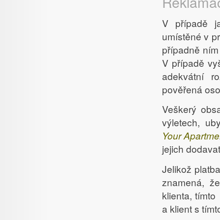
Reklama
V případě j
umístěné v p
případně ním
V případě vyš
adekvátní ro
pověřená oso
Veškerý obsa
výletech, ub
Your Apartme
jejich dodavat
Jelikož platb
znamená, ž
klienta, tímto
a klient s tí