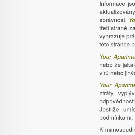
Informace js
aktualizová
správnost.
Yo
třetí straně 
vyhrazuje prá
této stránce
Your Apartme
nebo že jakák
virů nebo jin
Your Apartm
ztráty vyplý
odpovědnosti
Jestliže um
podmínkami.
K mimosoudní