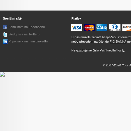
Sociální sítě
Platby
Fandi nám na Facebooku
Sleduj nás na Twitteru
U nás můžete zaplatit bezpečnou internet
nebo převodem na účet do
FIO BANKA
ne
Připoj se k nám na LinkedIn
Nevyžadujeme číslo Vaší kreditní karty.
© 2007-2020
Your 