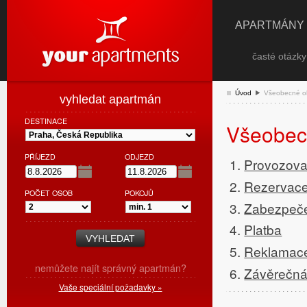
APARTMÁNY
časté otázk
Úvod
Všeobecné o
vyhledat apartmán
DESTINACE
Všeobec
PŘÍJEZD
ODJEZD
Provozovat
Rezervac
POČET OSOB
POKOJŮ
Zabezpeč
Platba
Reklamac
nemůžete najít správný apartmán?
Závěrečná
Vaše speciální požadavky »