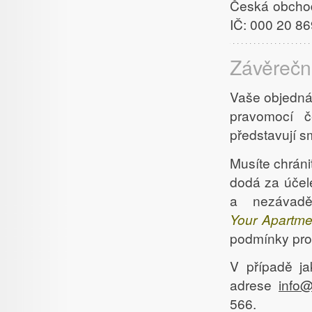
Česká obchod
IČ: 000 20 86
Závěrečn
Vaše objedná
pravomocí č
představují 
Musíte chráni
dodá za účele
a nezávaděj
Your Apartme
podmínky pro
V případě ja
adrese
info
566.