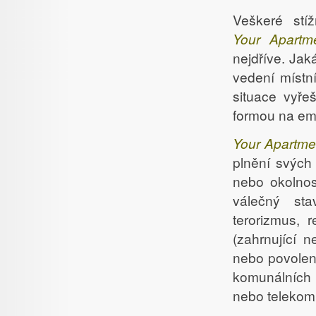
Veškeré stí
Your Apartm
nejdříve. Jak
vedení místn
situace vyře
formou na em
Your Apartme
plnění svých
nebo okolnost
válečný sta
terorizmus, 
(zahrnující n
nebo povolení
komunálních s
nebo telekomu