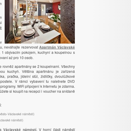
en
m
si
né
 v
u, neváhajte rezervovat
Apartmán Václavské
, 1 obývacím pokojem, kuchyní a koupelnou s
ovaní až pro 10 osob.
te rovněž apartmány se 2 koupelnami. Všechny
nou kuchyň. Většina apartmánu je zařízená
a, pračka, jídelní stůl, židličky, dvoulůžkové
 postele. V rámci vybavení tu naletnete DVD
í programy. WiFi připojení k Internetu je zdarma.
ůžete si koupit na recepci i voucher na snídaně
í
:
město-Václavské náměstí)
áclavské náměstí)
na
Václavské náměstí
. V horní části náměstí