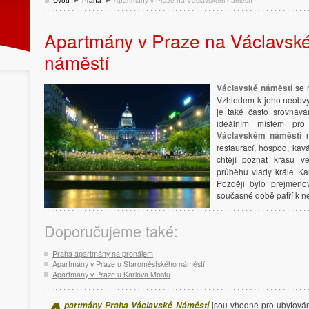
Úvod
Praha
Apartmány v Praze na Václavském náměstí
Apartmány v Praze na Václavsk
náměstí
Václavské náměstí
se n
Vzhledem k jeho neobvy
je také často srovnáv
ideálním místem pro
Václavském náměstí
n
restaurací, hospod, kavá
chtějí poznat krásu v
průběhu vlády krále Ka
Později bylo přejmeno
současné době patří k n
Doporučujeme také:
Praha apartmány na pronájem
Apartmány v Praze u Staroměstského náměstí
Apartmány v Praze u Karlova Mostu
jsou vhodné pro ubytová
partmány Praha Václavské Náměstí