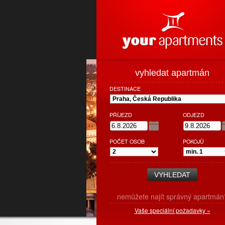
vyhledat apartmán
DESTINACE
PŘÍJEZD
ODJEZD
POČET OSOB
POKOJŮ
nemůžete najít správný apartmán
Vaše speciální požadavky »