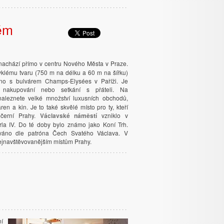
ém
achází přímo v centru Nového Města v Praze.
klému tvaru (750 m na délku a 60 m na šířku)
áno s bulvárem Champs-Elysées v Paříži. Je
 nakupování nebo setkání s přáteli. Na
aleznete velké množství luxusních obchodů,
ren a kin. Je to také skvělé místo pro ty, kteří
ečerní Prahy.
Václavské náměstí
vzniklo v
rla IV. Do té doby bylo známo jako Koní Trh.
váno dle patróna Čech Svatého Václava. V
ejnavštěvovanějším místům Prahy.
ní