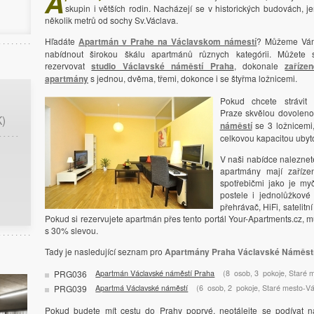
A
skupin i větších rodin. Nacházejí se v historických budovách, j
několik metrů od sochy Sv.Václava.
Hľadáte
Apartmán v Prahe na Václavskom námestí
? Můžeme Vá
nabídnout širokou škálu apartmánů různych kategórii. Můžete 
rezervovat
studio Václavské náměstí Praha
, dokonale
zaříze
apartmány
s jednou, dvěma, třemi, dokonce i se štyřma ložnicemi.
Pokud chcete strávit
Praze skvělou dovoleno
K)
náměstí
se 3 ložnicemi
celkovou kapacitou ubyt
V naši nabídce nalezne
apartmány mají zaříze
spotřebičmi jako je myčk
postele i jednolůžkové
přehrávač, HiFi, satelitn
Pokud si rezervujete apartmán přes tento portál Your-Apartments.cz, m
s 30% slevou.
Tady je nasledující seznam pro
Apartmány Praha Václavské Náměst
PRG036
Apartmán Václavské náměstí Praha
(8
osob
, 3
pokoje
, Staré 
PRG039
Apartmá Václavské náměstí
(6
osob
, 2
pokoje
, Staré mesto-V
Pokud budete mít cestu do Prahy poprvé, neotálejte se podívat 