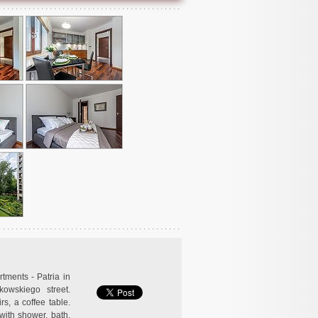
tments - Patria in
kowskiego street.
s, a coffee table.
with shower, bath,