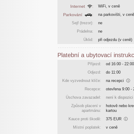
Internet
:
WiFi, v ceně
Parkování
:
na parkovišti, v cen
Sejf (trezor):
ne
Prádelna:
ne
Úklid:
při odjezdu
(v ceně)
Platební a ubytovací instruk
Příjezd:
od 16:00 - 22:00
Odjezd:
do 11:00
Kde vyzvednout klíče:
na recepci
ⓘ
Recepce:
otevřena 9:00 - 
Úschova zavazadel:
není k dispozici
Způsob placení v
hotově nebo kre
apartmánu:
kartou
Kauce proti škodě:
375 EUR
ⓘ
Místní poplatek:
v ceně