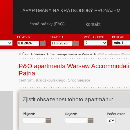
APARTMÁNY NA KRÁTKODOBÝ PRONÁJEM
časté otázky (FAQ)
kontakt
PŘÍJEZD
ODJEZD
POČET OSOB
POKOJŮ
Úvod
Varšava
Seznam apartmánu ve Varšavě
P&O apartments Warsaw
P&O apartments Warsaw Accommodati
Patria
centrum, Kruczkowskiego, Śródmiejśce
Zjistit obsazenost tohoto apartmánu:
Příjezd:
Odjezd:
Počet osob: