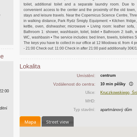
toilet, additional toilet and a separate laundry room. Due to 
convenient access to the center and the proximity of the old town, 
ě
stays and leisure travels. Near the Copernicus Science Centre, Th
in walking distance, Park Rydz Śmigły. Equipment: • Kitchen: fridge,
kettle, oven, dishwasher, microwave • Living room: leather sofa,
Bathroom 1: shower, washbasin, toilet, bidet • Bathroom 2: bath, w
WC, washbasin • The service includes: bed linen, towels, toiletries
The keys you have to collect in our office at 12 Miodowa st. from 4 
- 21:00 Check out: 11:00 Check in after 21:00 paid additionally 30€
ce
Lokalita
Umístění:
centrum
Vzdálenost do centra:
10 min pěšky
ⓘ
22:00
Ulice:
Kruczkowskiego, Śr
MHD:
ditní
Typ stavění:
apartmánový dům
Mapa
Street view