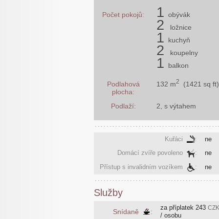
1
Počet pokojů:
obývák
2
ložnice
1
kuchyň
2
koupelny
1
balkon
2
132 m
(1421 sq ft)
Podlahová
plocha:
Podlaží:
2, s výtahem
Kuřáci
:
ne
Domácí zvíře povoleno
:
ne
Přístup s invalidním vozíkem
:
ne
Služby
za příplatek
243
CZ
Snídaně
:
/ osobu