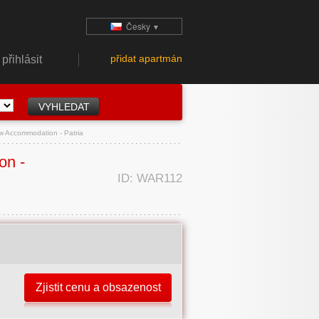
Česky
▼
přidat apartmán
přihlásit
 Accommodation - Patria
on -
ID: WAR112