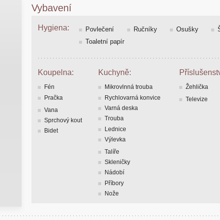
Vybavení
Hygiena:
Povlečení
Ručníky
Osušky
Toaletní papír
Koupelna:
Kuchyně:
Příslušenstv
Fén
Mikrovlnná trouba
Žehlička
Pračka
Rychlovarná konvice
Televize
Varná deska
Vana
Trouba
Sprchový kout
Lednice
Bidet
Výlevka
Talíře
Skleničky
Nádobí
Příbory
Nože