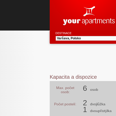
DESTINACE
Kapacita a dispozice
6
Max. počet
osob
osob:
2
Počet postelí:
dvojlůžka
1
dvoupřistýlka