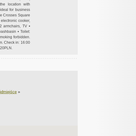
the location with
ideal for business
ree Crosses Square
 electronic cooker,
 2 armchairs, TV •
ashbasin • Toilet:
 Smoking forbidden.
pm. Check in: 16:00
/120PLN.
ódmiejśce
»