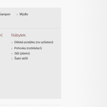
Šampon
Mýdlo
í:
Nábytek:
Dětská postýlka (na vyžádaní)
Pohovka (rozkládací)
Stůl (jídelní)
Šatní skříň