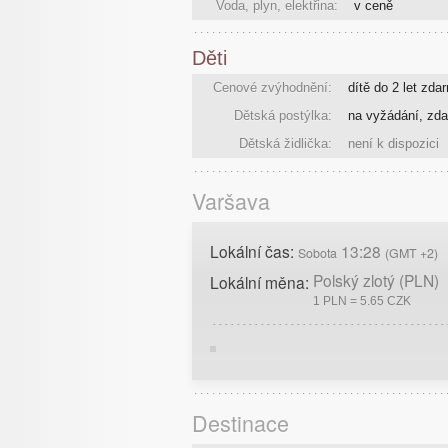
Voda, plyn, elektřina:
v ceně
Děti
Cenové zvýhodnění:
dítě do 2 let zda
Dětská postýlka:
na vyžádání, zd
Dětská židlička:
není k dispozici
Varšava
Lokální čas:
13:28
Sobota
(GMT +2)
Polský zlotý (PLN)
Lokální měna:
1 PLN = 5.65 CZK
Destinace