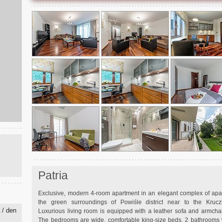
Patria
Exclusive, modern 4-room apartment in an elegant complex of apar
the green surroundings of Powiśle district near to the Krucz
/ den
K
Luxurious living room is equipped with a leather sofa and armchair
The bedrooms are wide, comfortable king-size beds. 2 bathrooms 