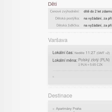
Děti
Cenové zvýhodnění:
dítě do 2 let zdarm
Dětská postýlka:
na vyžádání, za pří
Dětská židlička:
na vyžádání, za pří
Varšava
Lokální čas:
11:27
Neděle
(GMT +2)
Polský zlotý (PLN)
Lokální měna:
1 PLN = 5.65 CZK
Destinace
Apartmány Praha