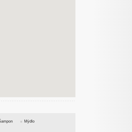
Šampon
Mýdlo