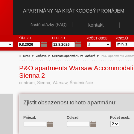
APARTMÁNY NA KRÁTKODOBÝ PRONÁJEM
časté otázky (FAQ)
kontakt
PŘÍJEZD
ODJEZD
POČET OSOB
POKOJŮ
Úvod
Varšava
Seznam apartmánu ve Varšavě
P&O apartments Warsaw
P&O apartments Warsaw Accommodati
Sienna 2
centrum, Sienna, Warsaw, Śródmieście
Zjistit obsazenost tohoto apartmánu:
Příjezd:
Odjezd:
Počet osob: