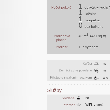
1
Počet pokojů:
obývák
+ kuchy
1
ložnice
1
koupelna
0
bez balkonu
2
40 m
(431 sq ft)
Podlahová
plocha:
Podlaží:
1, s výtahem
Kuřáci
:
ne
Domácí zvíře povoleno
:
ne
Přístup s invalidním vozíkem
:
ano
Služby
Snídaně
:
ne
Internet
:
WiFi, v ceně