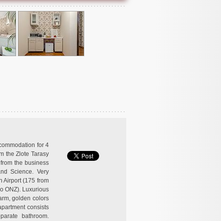
ccommodation for 4
om the Zlote Tarasy
 from the business
nd Science. Very
n Airport (175 from
do ONZ). Luxurious
warm, golden colors
apartment consists
parate bathroom.