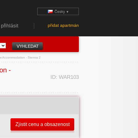
Česky
▼
přidat apartmán
přihlásit
 Accommodation - Sienna 2
on -
ID: WAR103