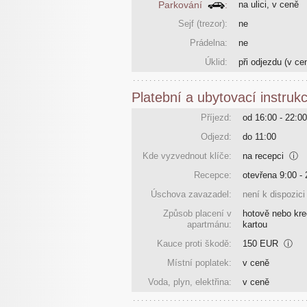
Parkování
:
na ulici, v ceně
Sejf (trezor):
ne
Prádelna:
ne
Úklid:
při odjezdu
(v ce
Platební a ubytovací instruk
Příjezd:
od 16:00 - 22:00
Odjezd:
do 11:00
Kde vyzvednout klíče:
na recepci
ⓘ
Recepce:
otevřena 9:00 - 
Úschova zavazadel:
není k dispozici
Způsob placení v
hotově nebo kre
apartmánu:
kartou
Kauce proti škodě:
150 EUR
ⓘ
Místní poplatek:
v ceně
Voda, plyn, elektřina:
v ceně