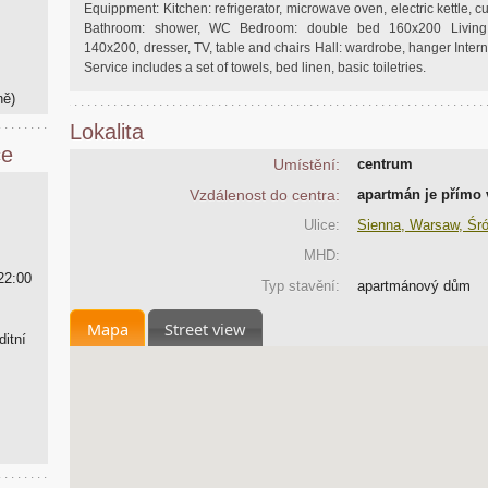
Equippment: Kitchen: refrigerator, microwave oven, electric kettle, cut
Bathroom: shower, WC Bedroom: double bed 160x200 Living
140x200, dresser, TV, table and chairs Hall: wardrobe, hanger Intern
Service includes a set of towels, bed linen, basic toiletries.
ně)
Lokalita
ce
Umístění:
centrum
Vzdálenost do centra:
apartmán je přímo
Ulice:
Sienna, Warsaw, Śr
MHD:
22:00
Typ stavění:
apartmánový dům
Mapa
Street view
ditní