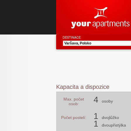
DESTINACE
Kapacita a dispozice
4
Max. počet
osoby
osob:
1
Počet postelí:
dvojlůžko
1
dvoupřistýlka