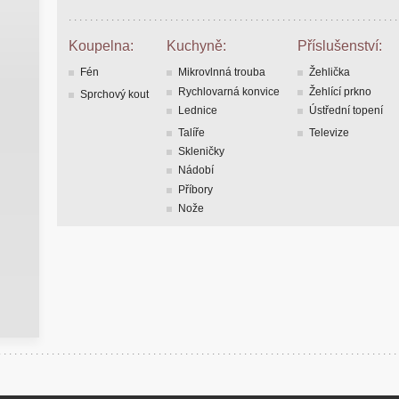
Koupelna:
Kuchyně:
Příslušenství:
Fén
Mikrovlnná trouba
Žehlička
Rychlovarná konvice
Žehlící prkno
Sprchový kout
Lednice
Ústřední topení
Talíře
Televize
Skleničky
Nádobí
Příbory
Nože