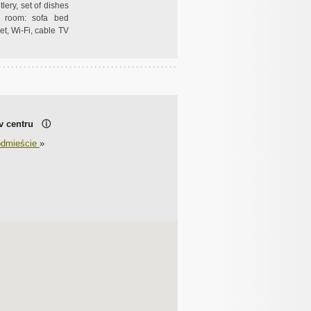
lery, set of dishes
 room: sofa bed
et, Wi-Fi, cable TV
 v centru
ⓘ
ódmieście
»