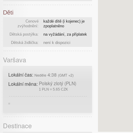
Děti
Cenové
každé dítě (i kojenec) je
zvýhodnění:
zpoplatněno
Dětská postýlka:
na vyžádání, za příplatek
Dětská židlička:
není k dispozici
Varšava
Lokální čas:
4:38
Neděle
(GMT +2)
Polský zlotý (PLN)
Lokální měna:
1 PLN = 5.65 CZK
Destinace