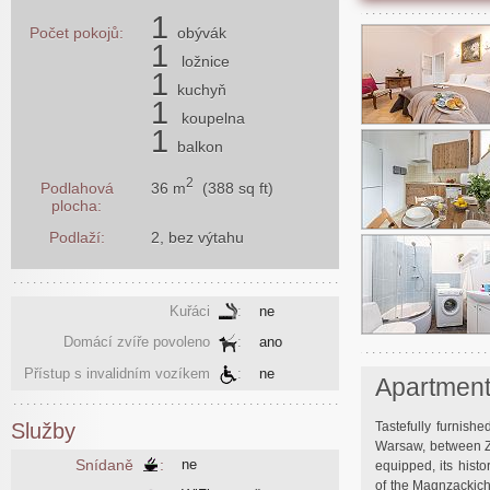
1
Počet pokojů:
obývák
1
ložnice
1
kuchyň
1
koupelna
1
balkon
2
36 m
(388 sq ft)
Podlahová
plocha:
Podlaží:
2, bez výtahu
Kuřáci
:
ne
Domácí zvíře povoleno
:
ano
Přístup s invalidním vozíkem
:
ne
Apartmen
Tastefully furnish
Služby
Warsaw, between Z
Snídaně
:
ne
equipped, its hist
of the Magnzackich 