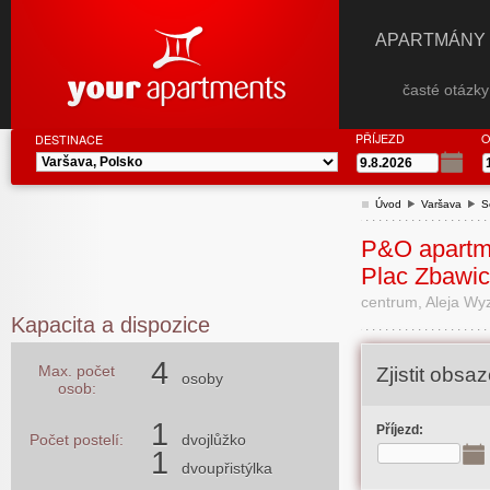
APARTMÁNY
časté otázk
PŘÍJEZD
O
DESTINACE
Úvod
Varšava
S
P&O apartm
Plac Zbawic
centrum, Aleja Wy
Kapacita a dispozice
4
Max. počet
Zjistit obs
osoby
osob:
1
Příjezd:
Počet postelí:
dvojlůžko
1
dvoupřistýlka