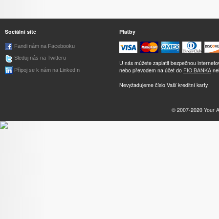
Sociální sítě
Platby
Fandi nám na Facebooku
Sleduj nás na Twitteru
U nás můžete zaplatit bezpečnou internet
nebo převodem na účet do
FIO BANKA
ne
Připoj se k nám na LinkedIn
Nevyžadujeme číslo Vaší kreditní karty.
© 2007-2020
Your 