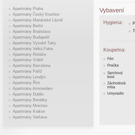
Apartmány Praha
Vybavení
Apartmány Český Krumlov
Apartmány Mariánské Lázně
Hygiena:
P
Apartmány Berlín
T
Apartmány Bratislava
Apartmány Budapešť
Apartmány Vysoké Tatry
Apartmány Velká Fatra
Koupelna:
Apartmány Roháče
Fén
Apartmány Vídeň
Pračka
Apartmány Barcelona
Apartmány Paříž
Sprchový
kout
Apartmány Londýn
Apartmány Řím
Záchodová
mísa
Apartmány Amsterdam
Umyvadlo
Apartmány Dublin
Apartmány Benátky
Apartmány Mnichov
Apartmány Krakov
Apartmány Varšava