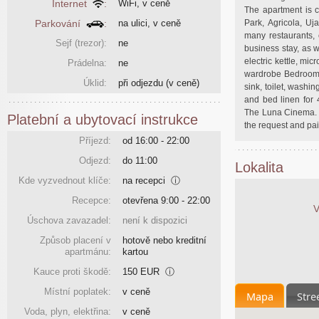
Internet
:
WiFi, v ceně
The apartment is c
Parkování
:
na ulici, v ceně
Park, Agricola, U
many restaurants, 
Sejf (trezor):
ne
business stay, as we
electric kettle, mi
Prádelna:
ne
wardrobe Bedroom:
Úklid:
při odjezdu
(v ceně)
sink, toilet, washi
and bed linen for
The Luna Cinema. K
Platební a ubytovací instrukce
the request and pa
Příjezd:
od 16:00 - 22:00
Odjezd:
do 11:00
Lokalita
Kde vyzvednout klíče:
na recepci
ⓘ
Recepce:
otevřena 9:00 - 22:00
V
Úschova zavazadel:
není k dispozici
Způsob placení v
hotově nebo kreditní
apartmánu:
kartou
Kauce proti škodě:
150 EUR
ⓘ
Místní poplatek:
v ceně
Mapa
Stre
Voda, plyn, elektřina:
v ceně