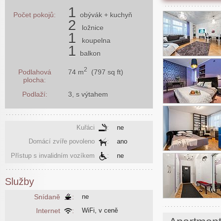
1
Počet pokojů:
obývák
+ kuchyň
2
ložnice
1
koupelna
1
balkon
2
74 m
(797 sq ft)
Podlahová
plocha:
Podlaží:
3, s výtahem
Kuřáci
:
ne
Domácí zvíře povoleno
:
ano
Přístup s invalidním vozíkem
:
ne
Služby
Snídaně
:
ne
Internet
:
WiFi, v ceně