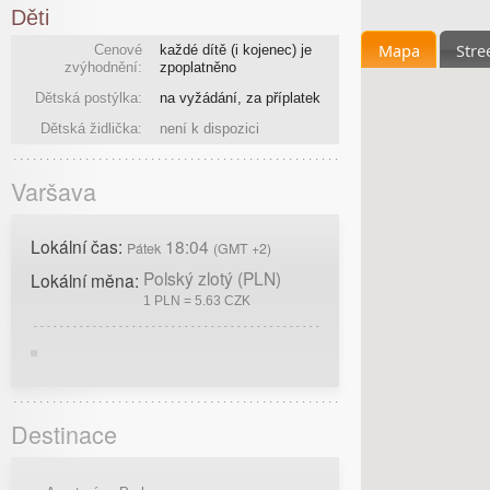
Děti
Mapa
Stre
Cenové
každé dítě (i kojenec) je
zvýhodnění:
zpoplatněno
Dětská postýlka:
na vyžádání, za příplatek
Dětská židlička:
není k dispozici
Varšava
Lokální čas:
18:04
Pátek
(GMT +2)
Polský zlotý (PLN)
Lokální měna:
1 PLN = 5.63 CZK
Destinace