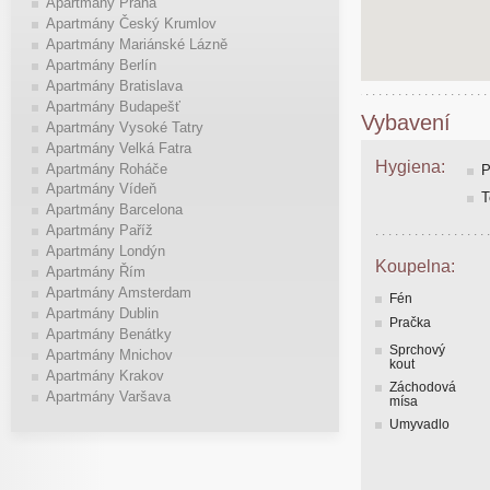
Apartmány Praha
Apartmány Český Krumlov
Apartmány Mariánské Lázně
Apartmány Berlín
Apartmány Bratislava
Apartmány Budapešť
Vybavení
Apartmány Vysoké Tatry
Apartmány Velká Fatra
Hygiena:
Apartmány Roháče
P
Apartmány Vídeň
T
Apartmány Barcelona
Apartmány Paříž
Apartmány Londýn
Koupelna:
Apartmány Řím
Apartmány Amsterdam
Fén
Apartmány Dublin
Pračka
Apartmány Benátky
Sprchový
Apartmány Mnichov
kout
Apartmány Krakov
Záchodová
Apartmány Varšava
mísa
Umyvadlo