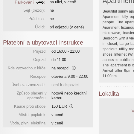
Apartmen
Parkování
:
na ulici, v ceně
Sejf (trezor):
ne
Beautiful sunny apa
Apartment fully 
Prádelna:
ne
people. The apart
Úklid:
při odjezdu
(v ceně)
Apartment luxuriou
microwave, toaster
Bedroom with a vie
Platební a ubytovací instrukce
in closet, Large b
spacious utility r
Příjezd:
od 16:00 - 22:00
shoes Internet (Wi
Odjezd:
do 11:00
access to public t
The apartment is l
Kde vyzvednout klíče:
na recepci
ⓘ
Arrival after 9pm
11:00am
Recepce:
otevřena 9:00 - 22:00
Úschova zavazadel:
není k dispozici
Lokalita
Způsob placení v
hotově nebo kreditní
apartmánu:
kartou
Kauce proti škodě:
150 EUR
ⓘ
V
Místní poplatek:
v ceně
Voda, plyn, elektřina:
v ceně