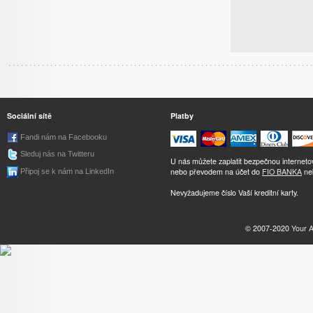
Sociální sítě
Platby
Fandi nám na Facebooku
Sleduj nás na Twitteru
U nás můžete zaplatit bezpečnou internet
nebo převodem na účet do
FIO BANKA
ne
Připoj se k nám na LinkedIn
Nevyžadujeme číslo Vaší kreditní karty.
© 2007-2020
Your 