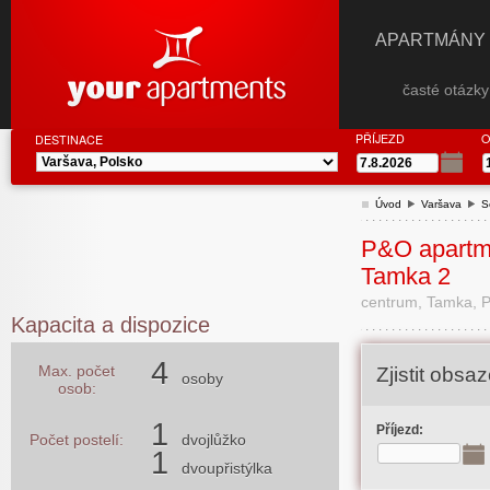
APARTMÁNY
časté otázk
PŘÍJEZD
O
DESTINACE
Úvod
Varšava
S
P&O apartm
Tamka 2
centrum, Tamka, P
Kapacita a dispozice
4
Max. počet
Zjistit obs
osoby
osob:
1
Příjezd:
Počet postelí:
dvojlůžko
1
dvoupřistýlka