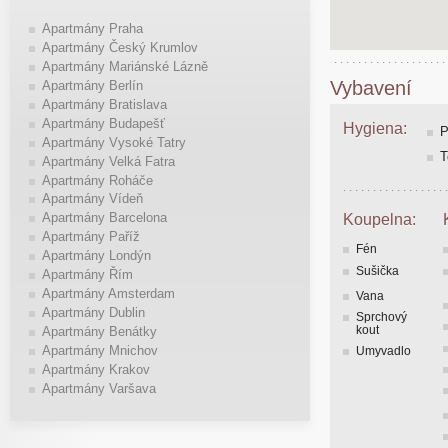
Apartmány Praha
Apartmány Český Krumlov
Apartmány Mariánské Lázně
Vybavení
Apartmány Berlín
Apartmány Bratislava
Apartmány Budapešť
Hygiena:
P
Apartmány Vysoké Tatry
T
Apartmány Velká Fatra
Apartmány Roháče
Apartmány Vídeň
Apartmány Barcelona
Koupelna:
Apartmány Paříž
Fén
Apartmány Londýn
Sušička
Apartmány Řím
Apartmány Amsterdam
Vana
Apartmány Dublin
Sprchový
kout
Apartmány Benátky
Apartmány Mnichov
Umyvadlo
Apartmány Krakov
Apartmány Varšava