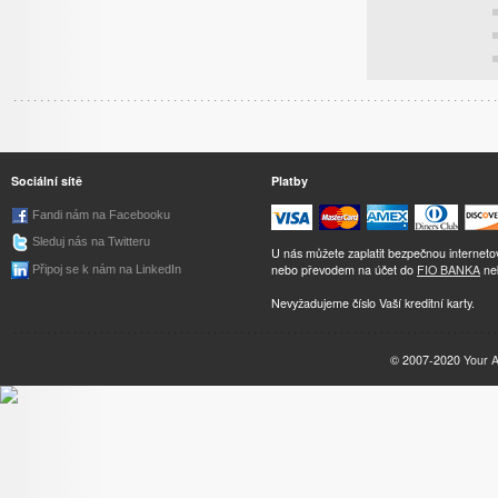
Sociální sítě
Platby
Fandi nám na Facebooku
Sleduj nás na Twitteru
U nás můžete zaplatit bezpečnou internet
nebo převodem na účet do
FIO BANKA
ne
Připoj se k nám na LinkedIn
Nevyžadujeme číslo Vaší kreditní karty.
© 2007-2020
Your 