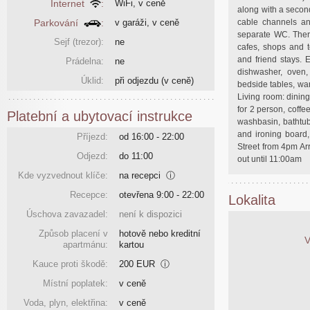
Internet
:
WiFi, v ceně
along with a second
Parkování
:
v garáži, v ceně
cable channels and
separate WC. Ther
Sejf (trezor):
ne
cafes, shops and to
and friend stays. E
Prádelna:
ne
dishwasher, oven,
Úklid:
při odjezdu
(v ceně)
bedside tables, wa
Living room: dining
for 2 person, coff
Platební a ubytovací instrukce
washbasin, bathtub
and ironing board,
Příjezd:
od 16:00 - 22:00
Street from 4pm Ar
Odjezd:
do 11:00
out until 11:00am
Kde vyzvednout klíče:
na recepci
ⓘ
Recepce:
otevřena 9:00 - 22:00
Lokalita
Úschova zavazadel:
není k dispozici
Způsob placení v
hotově nebo kreditní
V
apartmánu:
kartou
Kauce proti škodě:
200 EUR
ⓘ
Místní poplatek:
v ceně
Voda, plyn, elektřina:
v ceně