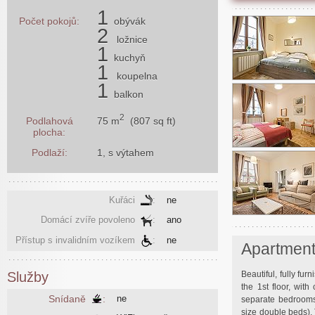
1
Počet pokojů:
obývák
2
ložnice
1
kuchyň
1
koupelna
1
balkon
2
75 m
(807 sq ft)
Podlahová
plocha:
Podlaží:
1, s výtahem
Kuřáci
:
ne
Domácí zvíře povoleno
:
ano
Přístup s invalidním vozíkem
:
ne
Apartmen
Beautiful, fully f
Služby
the 1st floor, wit
Snídaně
:
ne
separate bedrooms 
size double beds). 