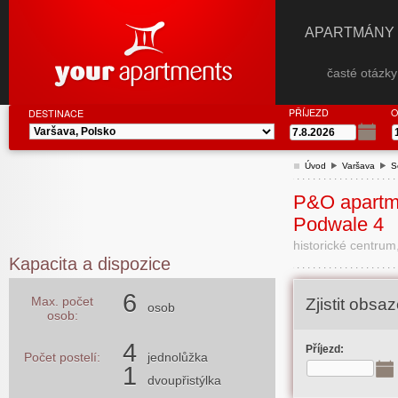
APARTMÁNY
časté otázk
PŘÍJEZD
O
DESTINACE
Úvod
Varšava
S
P&O apartm
Podwale 4
historické centru
Kapacita a dispozice
6
Max. počet
Zjistit obs
osob
osob:
4
Příjezd:
Počet postelí:
jednolůžka
1
dvoupřistýlka