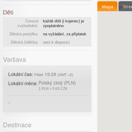
Mapa
Stre
Děti
Cenové
každé dítě (i kojenec) je
zvýhodnění:
zpoplatněno
Dětská postýlka:
na vyžádání, za příplatek
Dětská židlička:
není k dispozici
Varšava
Lokální čas:
19:28
Pátek
(GMT +2)
Polský zlotý (PLN)
Lokální měna:
1 PLN = 5.63 CZK
Destinace