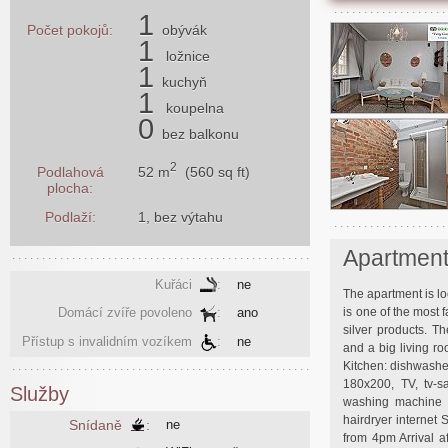
1
Počet pokojů:
obývák
1
ložnice
1
kuchyň
1
koupelna
0
bez balkonu
2
52 m
(560 sq ft)
Podlahová
plocha:
Podlaží:
1, bez výtahu
Apartmen
Kuřáci
:
ne
The apartment is lo
is one of the most 
Domácí zvíře povoleno
:
ano
silver products. T
Přístup s invalidním vozíkem
:
ne
and a big living r
Kitchen: dishwasher,
180x200, TV, tv-s
Služby
washing machine H
hairdryer internet
Snídaně
:
ne
from 4pm Arrival 