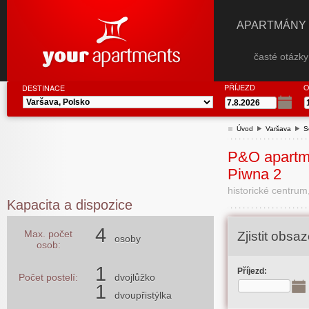
APARTMÁNY
časté otázk
PŘÍJEZD
O
DESTINACE
Úvod
Varšava
S
P&O apartm
Piwna 2
historické centrum
Kapacita a dispozice
4
Max. počet
Zjistit obs
osoby
osob:
1
Příjezd:
Počet postelí:
dvojlůžko
1
dvoupřistýlka