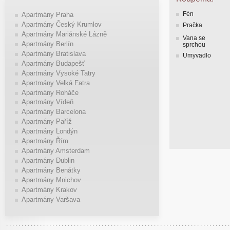
Fén
Apartmány Praha
Apartmány Český Krumlov
Pračka
Apartmány Mariánské Lázně
Vana se
Apartmány Berlín
sprchou
Apartmány Bratislava
Umyvadlo
Apartmány Budapešť
Apartmány Vysoké Tatry
Apartmány Velká Fatra
Apartmány Roháče
Apartmány Vídeň
Apartmány Barcelona
Apartmány Paříž
Apartmány Londýn
Apartmány Řím
Apartmány Amsterdam
Apartmány Dublin
Apartmány Benátky
Apartmány Mnichov
Apartmány Krakov
Apartmány Varšava