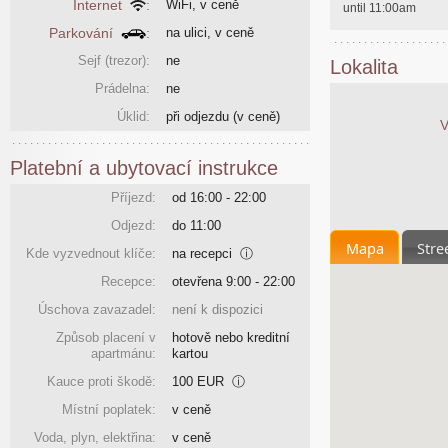
Internet
:
WiFi, v ceně
until 11:00am
Parkování
:
na ulici, v ceně
Sejf (trezor):
ne
Lokalita
Prádelna:
ne
Úklid:
při odjezdu
(v ceně)
V
Platební a ubytovací instrukce
Příjezd:
od 16:00 - 22:00
Odjezd:
do 11:00
Mapa
Stre
Kde vyzvednout klíče:
na recepci
ⓘ
Recepce:
otevřena 9:00 - 22:00
Úschova zavazadel:
není k dispozici
Způsob placení v
hotově nebo kreditní
apartmánu:
kartou
Kauce proti škodě:
100 EUR
ⓘ
Místní poplatek:
v ceně
Voda, plyn, elektřina:
v ceně