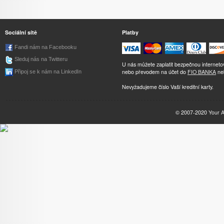
Sociální sítě
Platby
Fandi nám na Facebooku
Sleduj nás na Twitteru
U nás můžete zaplatit bezpečnou internet
nebo převodem na účet do
FIO BANKA
ne
Připoj se k nám na LinkedIn
Nevyžadujeme číslo Vaší kreditní karty.
© 2007-2020
Your 