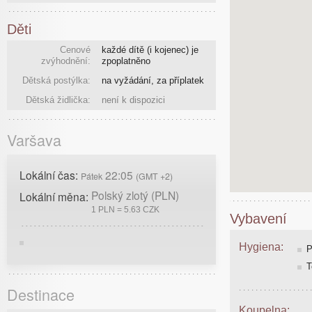
Děti
Cenové
každé dítě (i kojenec) je
zvýhodnění:
zpoplatněno
Dětská postýlka:
na vyžádání, za příplatek
Dětská židlička:
není k dispozici
Varšava
Lokální čas:
22:05
Pátek
(GMT +2)
Polský zlotý (PLN)
Lokální měna:
1 PLN = 5.63 CZK
Vybavení
Hygiena:
P
T
Destinace
Koupelna: