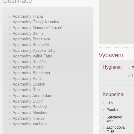
Destinace
Apartmány Praha
Apartmány Český Krumlov
Apartmány Mariánské Lázně
Apartmány Berlín
Apartmány Bratislava
Apartmány Budapešť
Apartmány Vysoké Tatry
Vybavení
Apartmány Velká Fatra
Apartmány Roháče
Hygiena:
Apartmány Vídeň
P
Apartmány Barcelona
T
Apartmány Paříž
Apartmány Londýn
Apartmány Řím
Koupelna:
Apartmány Amsterdam
Apartmány Dublin
Fén
Apartmány Benátky
Pračka
Apartmány Mnichov
Sprchový
Apartmány Krakov
kout
Apartmány Varšava
Záchodová
mísa