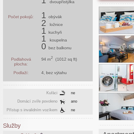
1
dvoupřistýlka
1
Počet pokojů:
obývák
2
ložnice
1
kuchyň
1
koupelna
0
bez balkonu
2
94 m
(1012 sq ft)
Podlahová
plocha:
Podlaží:
4, bez výtahu
Kuřáci
:
ne
Domácí zvíře povoleno
:
ano
Přístup s invalidním vozíkem
:
ne
Služby