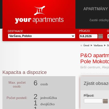
APARTMÁNY
časté otázk
PŘÍJEZD
O
DESTINACE
Úvod
Varšava
S
P&O apartm
Pole Mokot
širší centrum, Ale
Kapacita a dispozice
6
Max. počet
Zjistit obs
osob
osob:
2
Příjezd:
Počet postelí:
jednolůžka
1
dvojlůžko