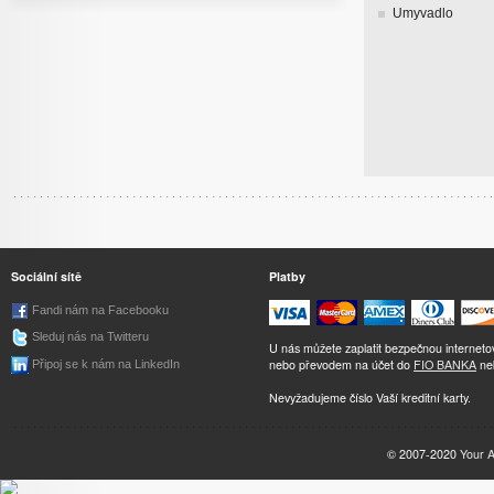
Umyvadlo
Sociální sítě
Platby
Fandi nám na Facebooku
Sleduj nás na Twitteru
U nás můžete zaplatit bezpečnou internet
nebo převodem na účet do
FIO BANKA
ne
Připoj se k nám na LinkedIn
Nevyžadujeme číslo Vaší kreditní karty.
© 2007-2020
Your 