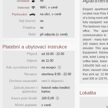
Apartme
Snídaně
:
ne
Internet
:
WiFi, v ceně
Elegant apartment
located near Pola 
Parkování
:
na ulici, v ceně
of a living room wi
Sejf (trezor):
ne
fully equipped: wa
The bedroom has one
Prádelna:
ne
office. The apa
Úklid:
při odjezdu
(v ceně)
communication to 
airport - many tra
160 meters form t
Platební a ubytovací instrukce
elevator. This apa
Equipment: Kitchen
Příjezd:
od 16:00 - 22:00
sink, toilet Living
Odjezd:
do 11:00
coffee table, towe
140x200 fold out so
Kde vyzvednout klíče:
na recepci
ⓘ
dryer, vacuum clean
Recepce:
otevřena 9:00 - 22:00
Key pick up: 12 Mi
paid 30€ or 120 PL
Úschova zavazadel:
není k dispozici
Způsob placení v
hotově nebo kreditní
apartmánu:
kartou
Lokalita
Kauce proti škodě:
100 EUR
ⓘ
Místní poplatek:
v ceně
V