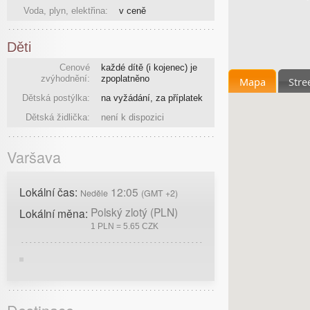
Voda, plyn, elektřina:
v ceně
Děti
Cenové
každé dítě (i kojenec) je
zvýhodnění:
zpoplatněno
Mapa
Stre
Dětská postýlka:
na vyžádání, za příplatek
Dětská židlička:
není k dispozici
Varšava
Lokální čas:
12:05
Neděle
(GMT +2)
Polský zlotý (PLN)
Lokální měna:
1 PLN = 5.65 CZK