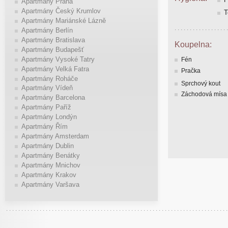
Apartmány Praha
Apartmány Český Krumlov
T
Apartmány Mariánské Lázně
Apartmány Berlín
Apartmány Bratislava
Koupelna:
Apartmány Budapešť
Apartmány Vysoké Tatry
Fén
Apartmány Velká Fatra
Pračka
Apartmány Roháče
Sprchový kout
Apartmány Vídeň
Záchodová mísa
Apartmány Barcelona
Apartmány Paříž
Apartmány Londýn
Apartmány Řím
Apartmány Amsterdam
Apartmány Dublin
Apartmány Benátky
Apartmány Mnichov
Apartmány Krakov
Apartmány Varšava