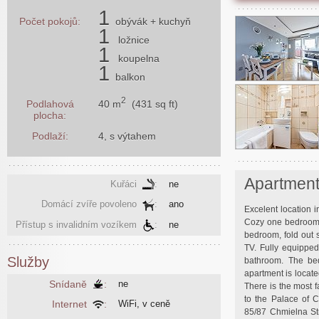
1
Počet pokojů:
obývák
+ kuchyň
1
ložnice
1
koupelna
1
balkon
2
40 m
(431 sq ft)
Podlahová
plocha:
Podlaží:
4, s výtahem
Apartmen
Kuřáci
:
ne
Domácí zvíře povoleno
:
ano
Excelent location 
Cozy one bedroom a
Přístup s invalidním vozíkem
:
ne
bedroom, fold out s
TV. Fully equipped
Služby
bathroom. The be
apartment is locate
Snídaně
:
ne
There is the most 
to the Palace of 
Internet
:
WiFi, v ceně
85/87 Chmielna Stre