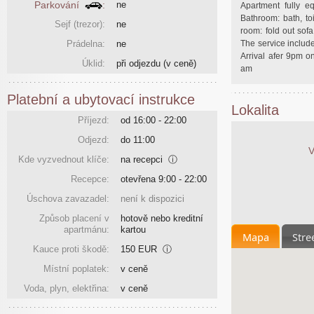
Parkování
:
ne
Apartment fully eq
Bathroom: bath, t
Sejf (trezor):
ne
room: fold out sof
Prádelna:
ne
The service includ
Arrival afer 9pm o
Úklid:
při odjezdu
(v ceně)
am
Platební a ubytovací instrukce
Lokalita
Příjezd:
od 16:00 - 22:00
Odjezd:
do 11:00
V
Kde vyzvednout klíče:
na recepci
ⓘ
Recepce:
otevřena 9:00 - 22:00
Úschova zavazadel:
není k dispozici
Způsob placení v
hotově nebo kreditní
apartmánu:
kartou
Mapa
Stre
Kauce proti škodě:
150 EUR
ⓘ
Místní poplatek:
v ceně
Voda, plyn, elektřina:
v ceně