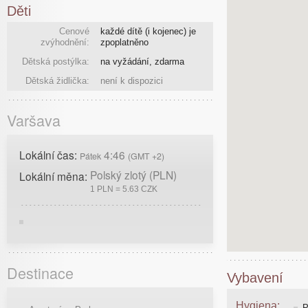
Děti
Cenové
každé dítě (i kojenec) je
zvýhodnění:
zpoplatněno
Dětská postýlka:
na vyžádání, zdarma
Dětská židlička:
není k dispozici
Varšava
Lokální čas:
4:46
Pátek
(GMT +2)
Polský zlotý (PLN)
Lokální měna:
1 PLN = 5.63 CZK
Destinace
Vybavení
Hygiena:
P