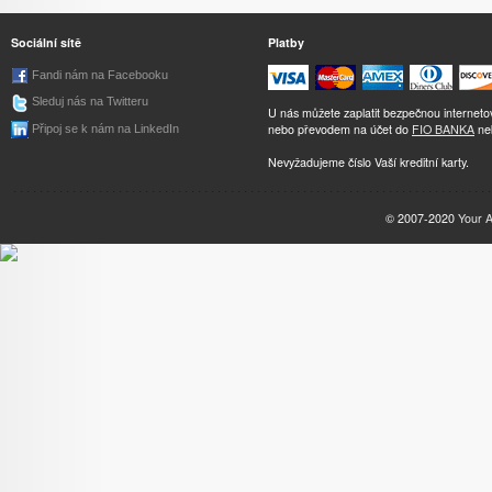
Sociální sítě
Platby
Fandi nám na Facebooku
Sleduj nás na Twitteru
U nás můžete zaplatit bezpečnou internet
nebo převodem na účet do
FIO BANKA
ne
Připoj se k nám na LinkedIn
Nevyžadujeme číslo Vaší kreditní karty.
© 2007-2020
Your 