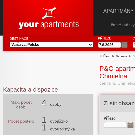
APARTMÁNY
časté otázk
PŘÍJEZD
O
DESTINACE
Úvod
Varšava
S
P&O apartm
Chmielna
centrum, Chmielna
Kapacita a dispozice
4
Max. počet
Zjistit obs
osoby
osob:
1
Příjezd:
Počet postelí:
dvojlůžko
1
dvoupřistýlka