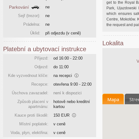
get to the Royal B
Parkování
:
ne
Park, Ujazdowski
which ensures saf
Sejf (trezor):
ne
Centre, Mokotów. K
Prádelna:
ne
the request and pa
Úklid:
při odjezdu
(v ceně)
Lokalita
Platební a ubytovací instrukce
Příjezd:
od 16:00 - 22:00
V
Odjezd:
do 11:00
Kde vyzvednout klíče:
na recepci
ⓘ
Recepce:
otevřena 9:00 - 22:00
Úschova zavazadel:
není k dispozici
Mapa
Stre
Způsob placení v
hotově nebo kreditní
apartmánu:
kartou
Kauce proti škodě:
150 EUR
ⓘ
Místní poplatek:
v ceně
Voda, plyn, elektřina:
v ceně