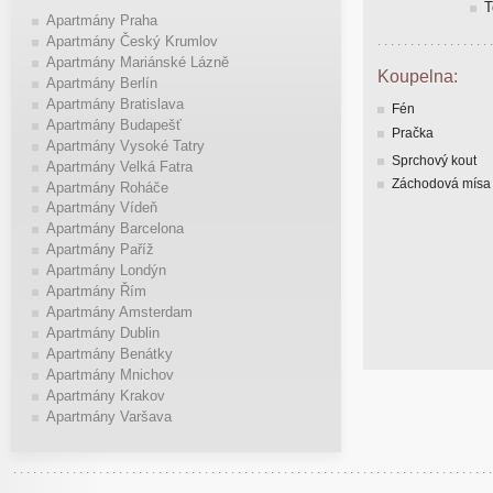
T
Apartmány Praha
Apartmány Český Krumlov
Apartmány Mariánské Lázně
Koupelna:
Apartmány Berlín
Apartmány Bratislava
Fén
Apartmány Budapešť
Pračka
Apartmány Vysoké Tatry
Sprchový kout
Apartmány Velká Fatra
Záchodová mísa
Apartmány Roháče
Apartmány Vídeň
Apartmány Barcelona
Apartmány Paříž
Apartmány Londýn
Apartmány Řím
Apartmány Amsterdam
Apartmány Dublin
Apartmány Benátky
Apartmány Mnichov
Apartmány Krakov
Apartmány Varšava