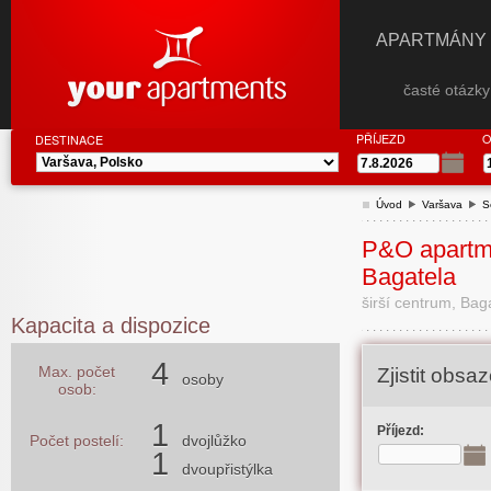
APARTMÁNY
časté otázk
PŘÍJEZD
O
DESTINACE
Úvod
Varšava
S
P&O apartm
Bagatela
širší centrum, Bag
Kapacita a dispozice
4
Max. počet
Zjistit obs
osoby
osob:
1
Příjezd:
Počet postelí:
dvojlůžko
1
dvoupřistýlka