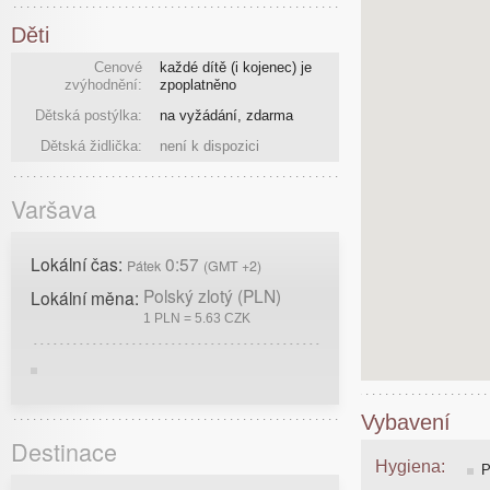
Děti
Cenové
každé dítě (i kojenec) je
zvýhodnění:
zpoplatněno
Dětská postýlka:
na vyžádání, zdarma
Dětská židlička:
není k dispozici
Varšava
Lokální čas:
0:57
Pátek
(GMT +2)
Polský zlotý (PLN)
Lokální měna:
1 PLN = 5.63 CZK
Vybavení
Destinace
Hygiena:
P