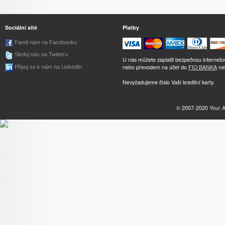
Sociální sítě
Platby
Fandi nám na Facebooku
Sleduj nás na Twitteru
U nás můžete zaplatit bezpečnou internet
nebo převodem na účet do
FIO BANKA
ne
Připoj se k nám na LinkedIn
Nevyžadujeme číslo Vaší kreditní karty.
© 2007-2020
Your 