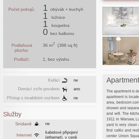
1
Počet pokojů:
obývák
+ kuchyň
1
ložnice
1
koupelna
0
bez balkonu
2
36 m
(388 sq ft)
Podlahová
plocha:
Podlaží:
1, bez výtahu
Apartmen
Kuřáci
:
ne
Domácí zvíře povoleno
:
ano
The apartment is de
apartment is locate
Přístup s invalidním vozíkem
:
ne
area, bedroom comb
shower and separat
Služby
and wifi. The kitch
1911 in Warsaw, Lu
Snídaně
:
ne
yard is very clean
find cafés and res
kabelové připojení
Internet
:
center Union Squa
(ethernet), v ceně