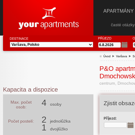
APARTMÁNY
časté otázk
PŘÍJEZD
O
DESTINACE
Úvod
Varšava
S
P&O apartm
Dmochowsk
centrum, Dmochow
Kapacita a dispozice
4
Max. počet
Zjistit obs
osoby
osob:
2
Příjezd:
Počet postelí:
jednolůžka
1
dvojlůžko