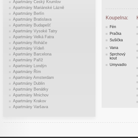
Apartmány Český Krumlov
Apartmány Mariánské Lázně
Apartmány Berlín
Koupelna:
Apartmány Bratislava
Apartmány Budapešť
Fén
Apartmány Vysoké Tatry
Pračka
Apartmány Velká Fatra
Sušička
Apartmány Roháče
Vana
Apartmány Vídeň
Apartmány Barcelona
Sprchový
kout
Apartmány Paříž
Umyvadlo
Apartmány Londýn
Apartmány Řím
Apartmány Amsterdam
Apartmány Dublin
Apartmány Benátky
Apartmány Mnichov
Apartmány Krakov
Apartmány Varšava