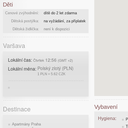
Děti
Cenové zvýhodnění:
dítě do 2 let zdarma
Dětská postýlka:
na vyžádání, za příplatek
Dětská židlička:
není k dispozici
Varšava
Lokální čas:
12:56
Čtvrtek
(GMT +2)
Polský zlotý (PLN)
Lokální měna:
1 PLN = 5.62 CZK
Vybavení
Destinace
Hygiena:
P
Apartmány Praha
T