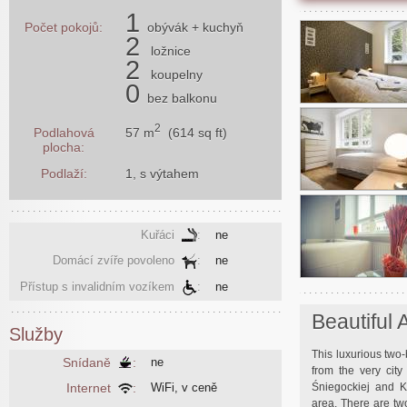
1
Počet pokojů:
obývák
+ kuchyň
2
ložnice
2
koupelny
0
bez balkonu
2
57 m
(614 sq ft)
Podlahová
plocha:
Podlaží:
1, s výtahem
Kuřáci
:
ne
Domácí zvíře povoleno
:
ne
Přístup s invalidním vozíkem
:
ne
Beautiful 
Služby
This luxurious two
Snídaně
:
ne
from the very cit
Internet
:
WiFi, v ceně
Śniegockiej and K
area. There are two