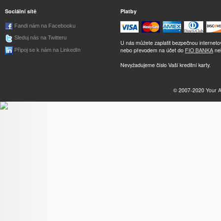
Sociální sítě
Platby
Fandi nám na Facebooku
Sleduj nás na Twitteru
U nás můžete zaplatit bezpečnou internet
nebo převodem na účet do
FIO BANKA
ne
Připoj se k nám na LinkedIn
Nevyžadujeme číslo Vaší kreditní karty.
© 2007-2020
Your 