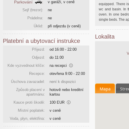
Parkování
:
v garáži, v ceně
equipped. There is
wc and basin. In t
Sejf (trezor):
ne
oven. In one bedr
Prádelna:
ne
single beds. The ap
Úklid:
při odjezdu
(v ceně)
Lokalita
Platební a ubytovací instrukce
Příjezd:
od 16:00 - 22:00
V
Odjezd:
do 11:00
Kde vyzvednout klíče:
na recepci
ⓘ
Recepce:
otevřena 9:00 - 22:00
Úschova zavazadel:
není k dispozici
Mapa
Stre
Způsob placení v
hotově nebo kreditní
apartmánu:
kartou
Kauce proti škodě:
100 EUR
ⓘ
Místní poplatek:
v ceně
Voda, plyn, elektřina:
v ceně