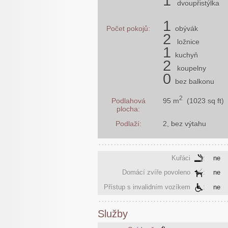
1
dvoupřistýlka
1
Počet pokojů:
obývák
2
ložnice
1
kuchyň
2
koupelny
0
bez balkonu
2
95 m
(1023 sq ft)
Podlahová
plocha:
Podlaží:
2, bez výtahu
Kuřáci
:
ne
Domácí zvíře povoleno
:
ne
Přístup s invalidním vozíkem
:
ne
Služby