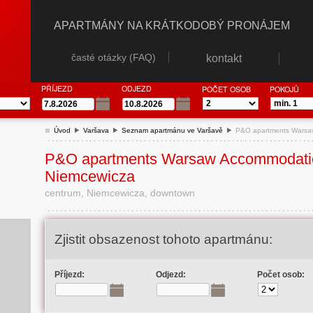
APARTMÁNY NA KRÁTKODOBÝ PRONÁJEM
časté otázky (FAQ)
kontakt
PŘÍJEZD
ODJEZD
POČET OSOB
POKOJŮ
Úvod
Varšava
Seznam apartmánu ve Varšavě
P&O apartments Warsa
P&O apartments Warsaw Accommodati
Niemcewicza
centrum, Niemcewicza, downtown
Zjistit obsazenost tohoto apartmánu:
Příjezd:
Odjezd:
Počet osob: