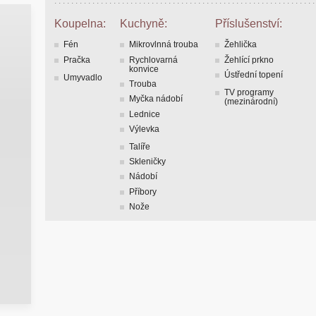
Koupelna:
Kuchyně:
Příslušenství:
Fén
Mikrovlnná trouba
Žehlička
Pračka
Rychlovarná
Žehlící prkno
konvice
Ústřední topení
Umyvadlo
Trouba
TV programy
Myčka nádobí
(mezinárodní)
Lednice
Výlevka
Talíře
Skleničky
Nádobí
Příbory
Nože