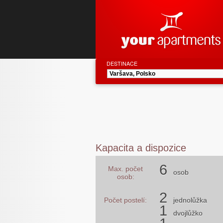
DESTINACE
Kapacita a dispozice
6
Max. počet
osob
osob:
2
Počet postelí:
jednolůžka
1
dvojlůžko