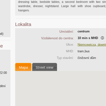
dressing table, bedside tables, a second bedroom with two si
wardrobe, dresser, nightstand. Large hall with shoe cupboard
hangers.
Lokalita
Umístění:
centrum
ně)
Vzdálenost do centra:
10 min s MHD
ⓘ
Ulice:
Niemcewicza, down
ce
MHD:
tram,bus
Typ stavění:
činžovní dům
Mapa
Street view
22:00
ditní