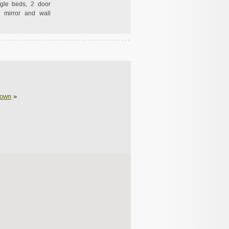
ngle beds, 2 door
, mirror and wall
town
»