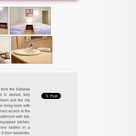
 from the Sobieski
is storied, fully
rport and the city
ge living room with
irect access to the
bathroom with tub,
 equipped kitchen,
hine hidden in a
e 3 door wardrobe,