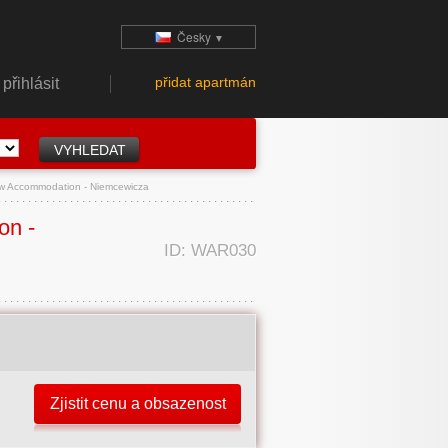
Česky
▼
přidat apartmán
přihlásit
w Accommodation - Niemcewicza
on -
ID: WAR030