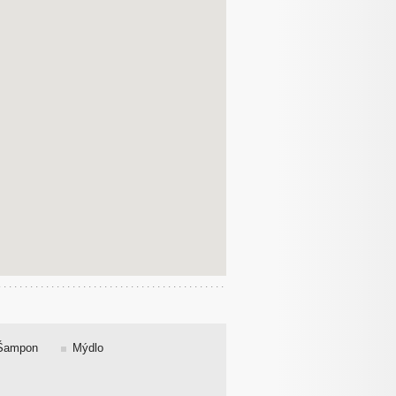
Šampon
Mýdlo