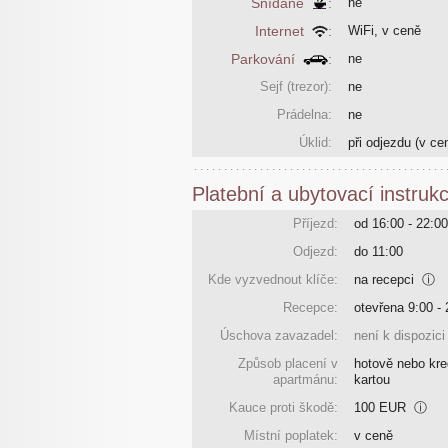
Snídaně
:
ne
Internet
:
WiFi, v ceně
Parkování
:
ne
Sejf (trezor):
ne
Prádelna:
ne
Úklid:
při odjezdu
(v ce
Platební a ubytovací instruk
Příjezd:
od 16:00 - 22:00
Odjezd:
do 11:00
Kde vyzvednout klíče:
na recepci
ⓘ
Recepce:
otevřena 9:00 - 
Úschova zavazadel:
není k dispozici
Způsob placení v
hotově nebo kre
apartmánu:
kartou
Kauce proti škodě:
100 EUR
ⓘ
Místní poplatek:
v ceně