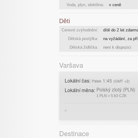
Voda, plyn, elektřina:
v ceně
Děti
Cenové zvýhodnění:
dítě do 2 let zdarm
Dětská postýlka:
na vyžádání, za pří
Dětská židlička:
není k dispozici
Varšava
Lokální čas:
1:45
Pátek
(GMT +2)
Polský zlotý (PLN)
Lokální měna:
1 PLN = 5.63 CZK
Destinace