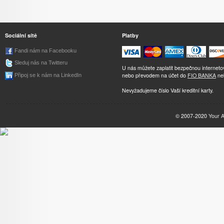
Sociální sítě
Platby
Fandi nám na Facebooku
Sleduj nás na Twitteru
U nás můžete zaplatit bezpečnou internet
nebo převodem na účet do
FIO BANKA
ne
Připoj se k nám na LinkedIn
Nevyžadujeme číslo Vaší kreditní karty.
© 2007-2020
Your 