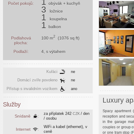
1
Počet pokojů:
obývák
+ kuchyň
3
ložnice
1
koupelna
1
balkon
2
100 m
(1076 sq ft)
Podlahová
plocha:
Podlaží:
4, s výtahem
Kuřáci
:
ne
Domácí zvíře povoleno
:
ne
Přístup s invalidním vozíkem
:
ano
Luxury ap
Služby
Spacy apartment 
za příplatek
242
/ den
CZK
Snídaně
:
reception and secur
/ osobu
in the garage make
WiFi a kabel (ethernet), v
couples or group of
Internet
:
ceně
or one tram stop (Fl