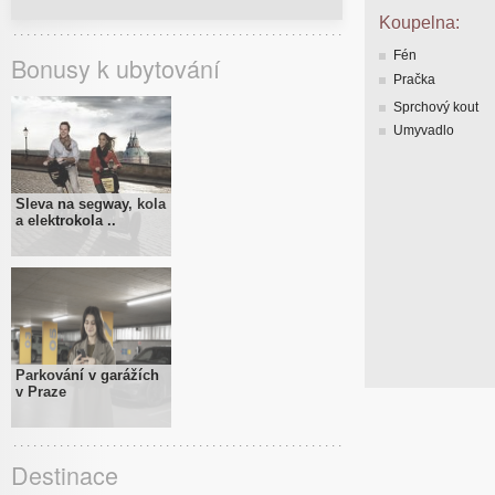
Koupelna:
Fén
Bonusy k ubytování
Pračka
Sprchový kout
Umyvadlo
Sleva na segway, kola
a elektrokola ..
Parkování v garážích
v Praze
Destinace