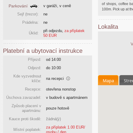
of shops, coffee b
Parkování
:
v garáži, v ceně
100m. Pick up at th
Sejf (trezor):
ne
Prádelna:
ne
Lokalita
při odjezdu
,
za příplatek
Úklid:
50 EUR
V
Platební a ubytovací instrukce
Příjezd:
od 14:00
Odjezd:
do 10:00
Kde vyzvednout
na recepci
ⓘ
Mapa
Stre
klíče:
Recepce:
otevřena nonstop
Úschova zavazadel:
v budově s apartmánem
Způsob placení v
pouze hotově
apartmánu:
Kauce proti škodě:
žádná(ý)
za příplatek 1.00 EUR/
Místní poplatek:
osobu / den