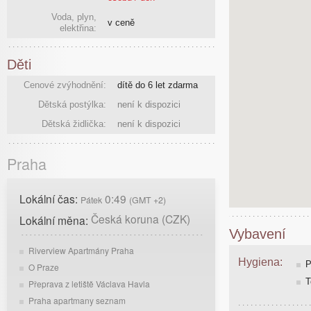
Voda, plyn,
v ceně
elektřina:
Děti
Cenové zvýhodnění:
dítě do 6 let zdarma
Dětská postýlka:
není k dispozici
Dětská židlička:
není k dispozici
Praha
Lokální čas:
0:49
Pátek
(GMT +2)
Česká koruna (CZK)
Lokální měna:
Vybavení
Riverview Apartmány Praha
Hygiena:
P
O Praze
T
Přeprava z letiště Václava Havla
Praha apartmany seznam