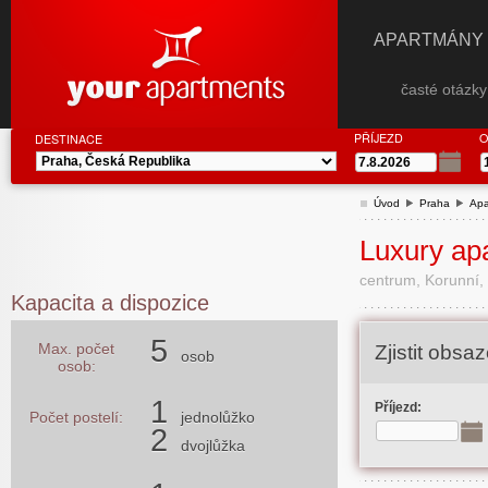
APARTMÁNY
časté otázk
PŘÍJEZD
O
DESTINACE
Úvod
Praha
Apa
Luxury apa
centrum, Korunní,
Kapacita a dispozice
5
Max. počet
Zjistit obs
osob
osob:
1
Příjezd:
Počet postelí:
jednolůžko
2
dvojlůžka