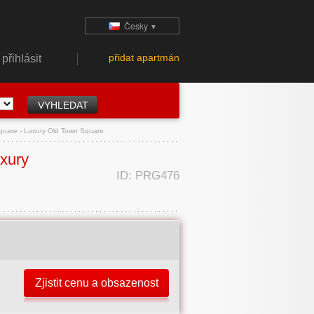
Česky
▼
přidat apartmán
přihlásit
quare - Luxury Old Town Square
xury
ID: PRG476