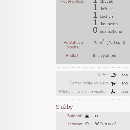
Počet pokojů:
obývák
1
ložnice
1
kuchyň
1
koupelna
0
bez balkonu
2
70 m
(753 sq ft)
Podlahová
plocha:
Podlaží:
6, s výtahem
Kuřáci
:
ano
Domácí zvíře povoleno
:
ano
Přístup s invalidním vozíkem
:
ano
Služby
Snídaně
:
ne
Internet
:
WiFi, v ceně