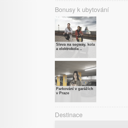
Bonusy k ubytování
Sleva na segway, kola
a elektrokola ..
Parkování v garážích
v Praze
Destinace