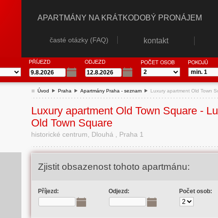
APARTMÁNY NA KRÁTKODOBÝ PRONÁJEM
časté otázky (FAQ)
kontakt
PŘÍJEZD
ODJEZD
POČET OSOB
POKOJŮ
Úvod
Praha
Apartmány Praha - seznam
Luxury apartment Old Town S
Luxury apartment Old Town Square - Lu
Old Town Square
historické centrum, Dlouhá , Praha 1
Zjistit obsazenost tohoto apartmánu:
Příjezd:
Odjezd:
Počet osob: