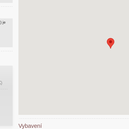
) je
K)
Vybavení