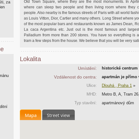
Old Town Square, where they are the most monuments. In Aprt
ti, za
den
where can sleep two people and then living room where they c
people. Also nearby is the famous streets of Paris with all world fas
as Louis Vitton, Dior, Cartier and many others. Long Street where you
of the most popular bars and restaurants known as James Dean, Ro
La caca Argentina etc. Just out is the most famous and larges
Palladium from more than 200 stores. You have so everything is 
tram a few steps from the house. We believe that you will be very sati
ce
Lokalita
Umístění:
historické centrum
tmánu
Vzdálenost do centra:
apartmán je přímo
Ulice:
Dlouhá , Praha 1
»
MHD:
Metro B, A, Tram 26,
Typ stavění:
apartmánový dům
ditní
Mapa
Street view