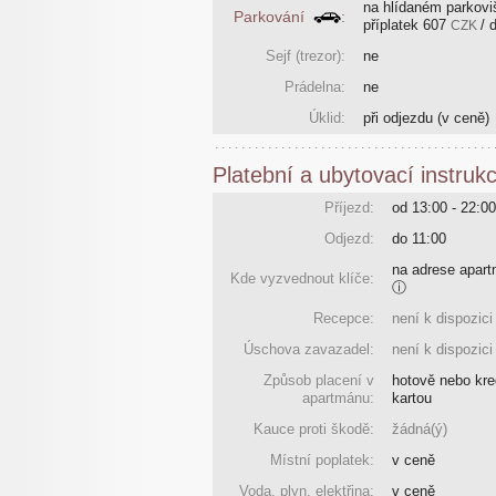
na hlídaném parkoviš
Parkování
:
příplatek
607
/ 
CZK
Sejf (trezor):
ne
Prádelna:
ne
Úklid:
při odjezdu
(v ceně)
Platební a ubytovací instruk
Příjezd:
od 13:00 - 22:00
Odjezd:
do 11:00
na adrese apar
Kde vyzvednout klíče:
ⓘ
Recepce:
není k dispozici
Úschova zavazadel:
není k dispozici
Způsob placení v
hotově nebo kre
apartmánu:
kartou
Kauce proti škodě:
žádná(ý)
Místní poplatek:
v ceně
Voda, plyn, elektřina:
v ceně