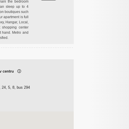
mani the bedroom
an sleep up to 4
hion boutiques such
r apartment is full
xy, Hangar, Local,
t shopping center
at hand. Metro and
sfied.
 v centru
ⓘ
 24, 5, 8, bus 294