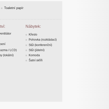
Toaletní papír
tví:
Nábytek:
entilátor
Křeslo
Pohovka (rozkládací)
opení
Stůl (konferenční)
plazma / LCD)
Stůl (jídelní)
y (lokální)
Komoda
Šatní skříň