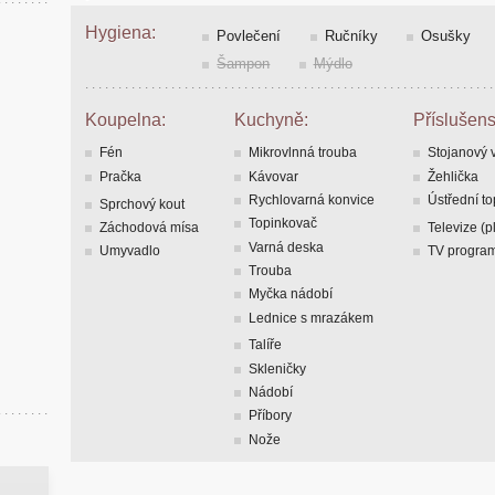
Hygiena:
Povlečení
Ručníky
Osušky
Šampon
Mýdlo
Koupelna:
Kuchyně:
Příslušens
Fén
Mikrovlnná trouba
Stojanový v
Pračka
Kávovar
Žehlička
Rychlovarná konvice
Ústřední t
Sprchový kout
Topinkovač
Záchodová mísa
Televize (
Varná deska
Umyvadlo
TV program
Trouba
Myčka nádobí
Lednice s mrazákem
Talíře
Skleničky
Nádobí
Příbory
Nože