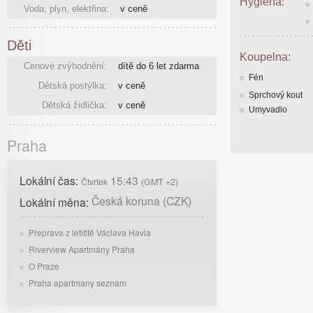
Hygiena:
Voda, plyn, elektřina:
v ceně
Děti
Koupelna:
Cenové zvýhodnění:
dítě do 6 let zdarma
Fén
Dětská postýlka:
v ceně
Sprchový kout
Dětská židlička:
v ceně
Umyvadlo
Praha
Lokální čas:
15:43
Čtvrtek
(GMT +2)
Česká koruna (CZK)
Lokální měna:
Přeprava z letiště Václava Havla
Riverview Apartmány Praha
O Praze
Praha apartmany seznam