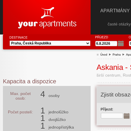
APARTMÁNY
časté otázk
PŘÍJEZD
O
DESTINACE
Úvod
Praha
Apa
Askania -
širší centrum, Ros
Kapacita a dispozice
4
Max. počet
Zjistit obs
osoby
osob:
1
Příjezd:
Počet postelí:
jednolůžko
1
dvojlůžko
1
jednopřistýlka