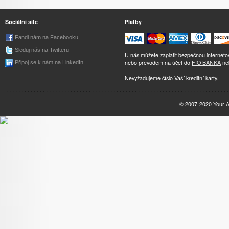
Sociální sítě
Platby
Fandi nám na Facebooku
Sleduj nás na Twitteru
U nás můžete zaplatit bezpečnou internet
nebo převodem na účet do
FIO BANKA
ne
Připoj se k nám na LinkedIn
Nevyžadujeme číslo Vaší kreditní karty.
© 2007-2020
Your 