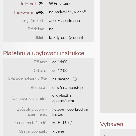
Internet
:
WiFi, v ceně
Parkování
:
na parkovišti, v ceně
Sejf (trezor):
ano, v apartmánu
Prádelna:
ne
Úklid:
každý den
(v ceně)
Platební a ubytovací instrukce
Příjezd:
od 14:00
Odjezd:
do 12:00
Kde vyzvednout klíče:
na recepci
ⓘ
Recepce:
otevřena nonstop
v budově s
Úschova zavazadel:
apartmánem
Způsob placení v
hotově nebo kreditní
apartmánu:
kartou
Kauce proti škodě:
50 EUR
ⓘ
Vybavení
Místní poplatek:
v ceně