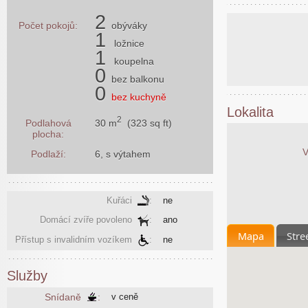
2
Počet pokojů:
obýváky
1
ložnice
1
koupelna
0
bez balkonu
0
bez kuchyně
Lokalita
2
30 m
(323 sq ft)
Podlahová
plocha:
V
Podlaží:
6, s výtahem
Kuřáci
:
ne
Domácí zvíře povoleno
:
ano
Mapa
Stre
Přístup s invalidním vozíkem
:
ne
Služby
Snídaně
:
v ceně