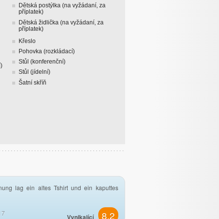
Dětská postýlka (na vyžádaní, za
příplatek)
Dětská židlička (na vyžádaní, za
příplatek)
Křeslo
Pohovka (rozkládací)
Stůl (konferenční)
)
Stůl (jídelní)
Šatní skříň
ung lag ein altes Tshirt und ein kaputtes
17
8.2
Vynikající