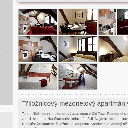
ň
Tříložnicový mezonetový apartmán 
Tento
tříložnicový mezonetový apartmán v Old Town Rezidenci
se
ze 14. století blízko Staroměstského náměstí. Najdete zde prostor
kuchyňským koutem, tři ložnice a koupelnu. Apartmán je vhodný až 