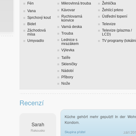
Fén
Mikrovlnná trouba
Žehlička
Kávovar
Žehlící prkno
Vana
Rychlovarná
Ústřední topení
Sprchový kout
konvice
Bidet
Televize
Varná deska
Záchodová
Televize (plazma /
Trouba
mísa
LCD)
Lednice s
Umyvadlo
TV programy (lokální
mrazákem
Výlevka
Talíře
Skleničky
Nádobí
Příbory
Nože
Recenzí
Küche gehört mehr geputzt! In der Wohn
Kondom.
Sarah
Rakousko
Skupina přátel
září 20