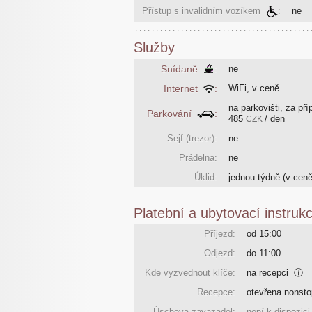
Přístup s invalidním vozíkem
:
ne
Služby
Snídaně
:
ne
Internet
:
WiFi, v ceně
na parkovišti, za pří
Parkování
:
485
/ den
CZK
Sejf (trezor):
ne
Prádelna:
ne
Úklid:
jednou týdně
(v ceně
Platební a ubytovací instruk
Příjezd:
od 15:00
Odjezd:
do 11:00
Kde vyzvednout klíče:
na recepci
ⓘ
Recepce:
otevřena nonsto
Úschova zavazadel:
není k dispozici