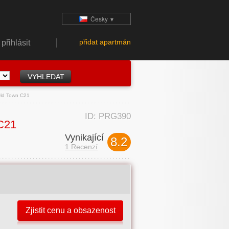
Česky
▼
přidat apartmán
přihlásit
 Old Town C21
ID: PRG390
 C21
Vynikající
8.2
1 Recenzí