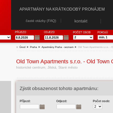
APARTMÁNY NA KRÁTKODOBÝ PRONÁJEM
časté otázky (FAQ)
kontakt
PŘÍJEZD
ODJEZD
POČET OSOB
POKOJŮ
Úvod
Praha
Apartmány Praha - seznam
Old Town Apartments s.r.o. -
Old Town Apartments s.r.o. - Old Town
historické centrum, Jilská, Staré město
Zjistit obsazenost tohoto apartmánu:
Příjezd:
Odjezd:
Počet osob: