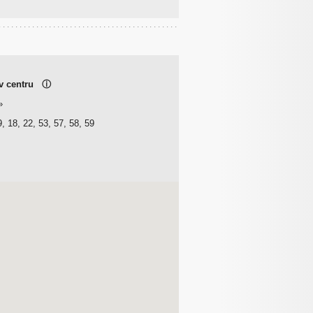
 v centru
ⓘ
»
, 18, 22, 53, 57, 58, 59