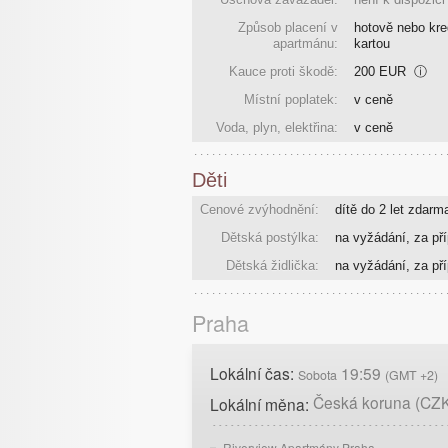
Způsob placení v
hotově nebo kre
apartmánu:
kartou
Kauce proti škodě:
200 EUR
ⓘ
Místní poplatek:
v ceně
Voda, plyn, elektřina:
v ceně
Děti
Cenové zvýhodnění:
dítě do 2 let zdarm
Dětská postýlka:
na vyžádání, za pří
Dětská židlička:
na vyžádání, za pří
Praha
Lokální čas:
19:59
Sobota
(GMT +2)
Česká koruna (CZ
Lokální měna:
Riverview Apartmány Praha