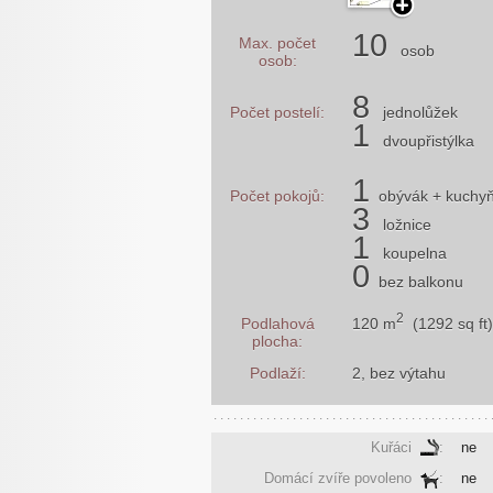
10
Max. počet
osob
osob:
8
Počet postelí:
jednolůžek
1
dvoupřistýlka
1
Počet pokojů:
obývák
+ kuchy
3
ložnice
1
koupelna
0
bez balkonu
2
120 m
(1292 sq ft)
Podlahová
plocha:
Podlaží:
2, bez výtahu
Kuřáci
:
ne
Domácí zvíře povoleno
:
ne