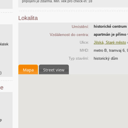
připojení je zdarma. Min. vek pro check-in: 18
Lokalita
Umístění:
historické centrum
Vzdálenost do centra:
apartmán je přímo
Ulice:
Jilská, Staré město
platek
MHD:
metro B, tramvaj 6, 9
Typ stavění:
historický dům
Mapa
Street view
)
ce
p