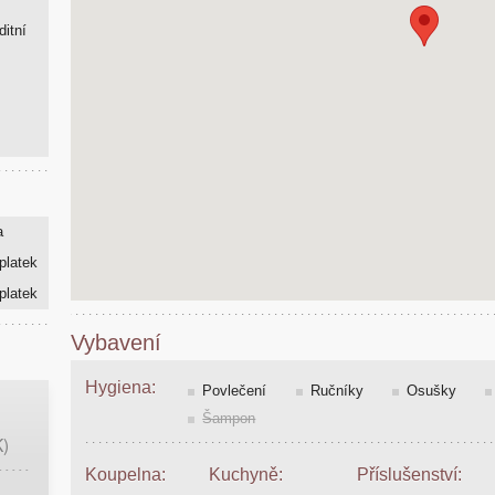
ditní
a
platek
platek
Vybavení
Hygiena:
Povlečení
Ručníky
Osušky
Šampon
K)
Koupelna:
Kuchyně:
Příslušenství: