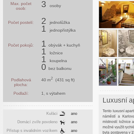
3
Max. počet
osoby
osob:
2
Počet postelí:
jednolůžka
1
jednopřistýlka
1
Počet pokojů:
obývák
+ kuchyň
1
ložnice
1
koupelna
0
bez balkonu
2
40 m
(431 sq ft)
Podlahová
plocha:
Podlaží:
1, s výtahem
Luxusní a
Tento luxusní apa
Kuřáci
:
ano
náměstí a Karlo
místností: ložnice
Domácí zvíře povoleno
:
ano
možné využít rychl
Přístup s invalidním vozíkem
:
ano
byla postavena v 1