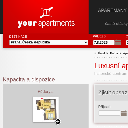
APARTMÁNY
časté otázk
PŘÍJEZD
O
DESTINACE
Úvod
Praha
Apa
Luxusní a
historické centrum
Kapacita a dispozice
Půdorys:
Zjistit obs
Příjezd: