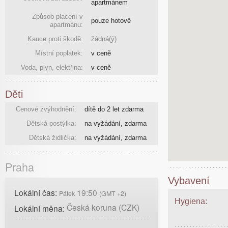
apartmánem
Způsob placení v
pouze hotově
apartmánu:
Kauce proti škodě:
žádná(ý)
Místní poplatek:
v ceně
Voda, plyn, elektřina:
v ceně
Děti
Cenové zvýhodnění:
dítě do 2 let zdarma
Dětská postýlka:
na vyžádání, zdarma
Dětská židlička:
na vyžádání, zdarma
Praha
Vybavení
Lokální čas:
19:50
Pátek
(GMT +2)
Hygiena:
Česká koruna (CZK)
Lokální měna: