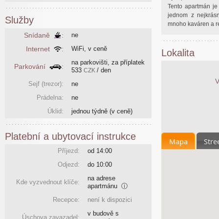
Tento apartmán je 
jednom z nejkrásn
Služby
mnoho kaváren a r
Snídaně
:
ne
Internet
:
WiFi, v ceně
Lokalita
na parkovišti, za příplatek
Parkování
:
533
/ den
CZK
V
Sejf (trezor):
ne
Prádelna:
ne
Úklid:
jednou týdně
(v ceně)
Platební a ubytovací instrukce
Mapa
Stre
Příjezd:
od 14:00
Odjezd:
do 10:00
na adrese
Kde vyzvednout klíče:
apartmánu
ⓘ
Recepce:
není k dispozici
v budově s
Úschova zavazadel: