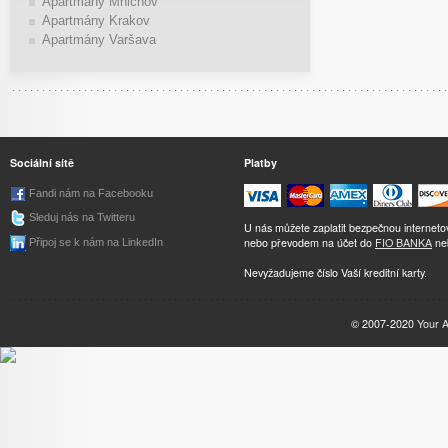
Apartmány Mnichov
Apartmány Krakov
Apartmány Varšava
Sociální sítě
Platby
Fandi nám na Facebooku
Sleduj nás na Twitteru
U nás můžete zaplatit bezpečnou internet
nebo převodem na účet do
FIO BANKA
ne
Připoj se k nám na LinkedIn
Nevyžadujeme číslo Vaší kreditní karty.
© 2007-2020
Your 