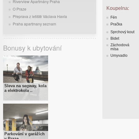
Riverview Apartmány Praha
Koupelna:
O Praze
Přeprava z letiště Václava Havla
Fén
Praha apartmany seznam
Pračka
Sprchový kout
Bidet
Bonusy k ubytování
Záchodová
mísa
Umyvadlo
Sleva na segway, kola
a elektrokola ..
Parkování v garážích
v Praze