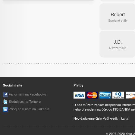
Robert
Spojené státy
J.D.
Nizozemsko
Sociální sítě
Platby
Fandi nám na Facebooku
Sleduj nás na Twitteru
U nás můžete zaplatit bezpečnou internet
nebo převodem na účet do
FIO BANKA
ne
Připoj se k nám na LinkedIn
Nevyžadujeme číslo Vaší kreditní karty.
© 2007-2020
Your 