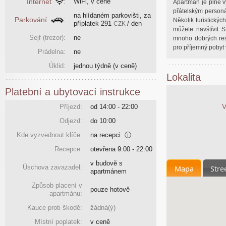
Internet
:
WiFi, v ceně
Apartmán je plně 
přátelským person
na hlídaném parkovišti, za
Parkování
:
Několik turistickýc
příplatek
291
/ den
CZK
můžete navštívit 
Sejf (trezor):
ne
mnoho dobrých res
pro příjemný pobyt
Prádelna:
ne
Úklid:
jednou týdně
(v ceně)
Lokalita
Platební a ubytovací instrukce
V
Příjezd:
od 14:00 - 22:00
Odjezd:
do 10:00
Kde vyzvednout klíče:
na recepci
ⓘ
Recepce:
otevřena 9:00 - 22:00
v budově s
Mapa
Stre
Úschova zavazadel:
apartmánem
Způsob placení v
pouze hotově
apartmánu:
Kauce proti škodě:
žádná(ý)
Místní poplatek:
v ceně