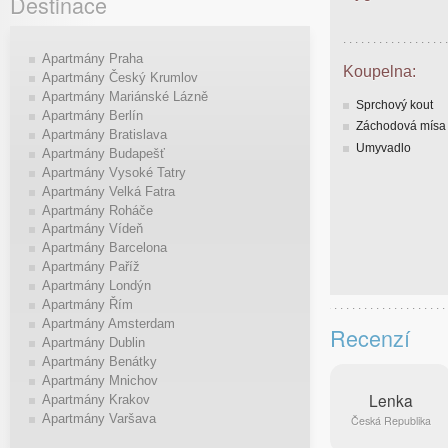
Destinace
Apartmány Praha
Koupelna:
Apartmány Český Krumlov
Apartmány Mariánské Lázně
Sprchový kout
Apartmány Berlín
Záchodová mísa
Apartmány Bratislava
Umyvadlo
Apartmány Budapešť
Apartmány Vysoké Tatry
Apartmány Velká Fatra
Apartmány Roháče
Apartmány Vídeň
Apartmány Barcelona
Apartmány Paříž
Apartmány Londýn
Apartmány Řím
Apartmány Amsterdam
Recenzí
Apartmány Dublin
Apartmány Benátky
Apartmány Mnichov
Lenka
Apartmány Krakov
Apartmány Varšava
Česká Republika