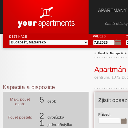
APARTMÁNY
časté otázk
PŘÍJEZD
O
DESTINACE
Úvod
Budapešť
Apartmán 
centrum, 1072 Bud
Kapacita a dispozice
5
Max. počet
Zjistit obs
osob
osob:
2
Příjezd:
Počet postelí:
dvojlůžka
1
jednopřistýlka