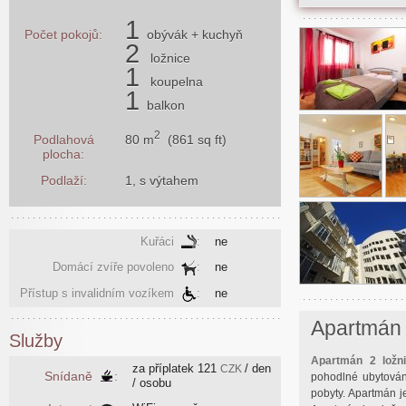
1
Počet pokojů:
obývák
+ kuchyň
2
ložnice
1
koupelna
1
balkon
2
80 m
(861 sq ft)
Podlahová
plocha:
Podlaží:
1, s výtahem
Kuřáci
:
ne
Domácí zvíře povoleno
:
ne
Přístup s invalidním vozíkem
:
ne
Apartmán 
Služby
Apartmán 2 ložn
za příplatek
121
/ den
CZK
Snídaně
:
pohodlné ubytová
/ osobu
pobyty. Apartmán j