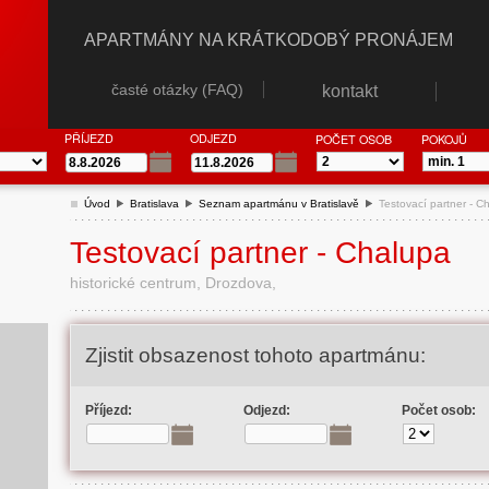
APARTMÁNY NA KRÁTKODOBÝ PRONÁJEM
časté otázky (FAQ)
kontakt
PŘÍJEZD
ODJEZD
POČET OSOB
POKOJŮ
Úvod
Bratislava
Seznam apartmánu v Bratislavě
Testovací partner - C
Testovací partner - Chalupa
historické centrum, Drozdova,
Zjistit obsazenost tohoto apartmánu:
Příjezd:
Odjezd:
Počet osob: