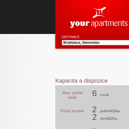
DESTINACE
Kapacita a dispozice
6
Max. počet
osob
osob:
2
Počet postelí:
jednolůžka
2
dvojlůžka