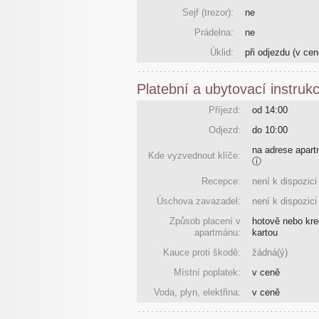
Sejf (trezor):
ne
Prádelna:
ne
Úklid:
při odjezdu
(v cen
Platební a ubytovací instruk
Příjezd:
od 14:00
Odjezd:
do 10:00
na adrese apar
Kde vyzvednout klíče:
ⓘ
Recepce:
není k dispozici
Úschova zavazadel:
není k dispozici
Způsob placení v
hotově nebo kre
apartmánu:
kartou
Kauce proti škodě:
žádná(ý)
Místní poplatek:
v ceně
Voda, plyn, elektřina:
v ceně