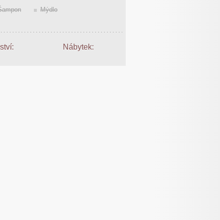
Šampon
Mýdlo
ství:
Nábytek: