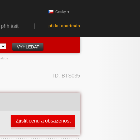
Česky
▼
přidat apartmán
přihlásit
halupa
ID: BTS035