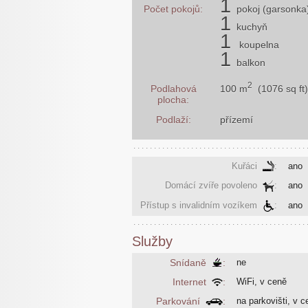
1
Počet pokojů:
pokoj (garsonka
1
kuchyň
1
koupelna
1
balkon
2
100 m
(1076 sq ft)
Podlahová
plocha:
Podlaží:
přízemí
Kuřáci
:
ano
Domácí zvíře povoleno
:
ano
Přístup s invalidním vozíkem
:
ano
Služby
Snídaně
:
ne
Internet
:
WiFi, v ceně
Parkování
:
na parkovišti, v c