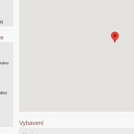
ě)
ce
tmánu
ditní
Vybavení