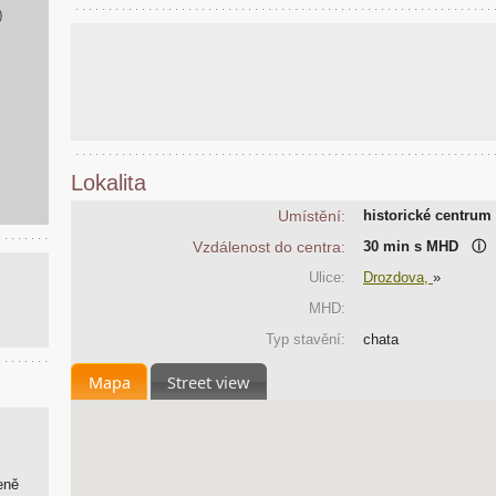
)
Lokalita
Umístění:
historické centrum
Vzdálenost do centra:
30 min s MHD
ⓘ
Ulice:
Drozdova,
»
MHD:
Typ stavění:
chata
Mapa
Street view
eně