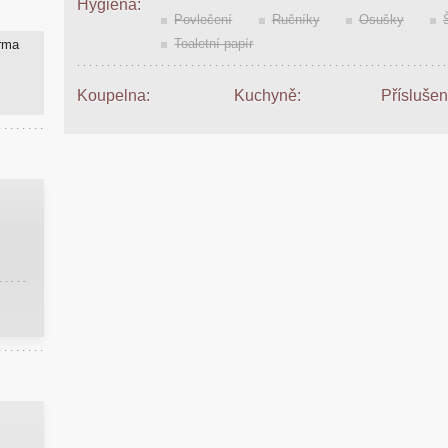
Hygiena:
Povlečení
Ručníky
Osušky
Toaletní papír
arma
Koupelna:
Kuchyně:
Příslušen