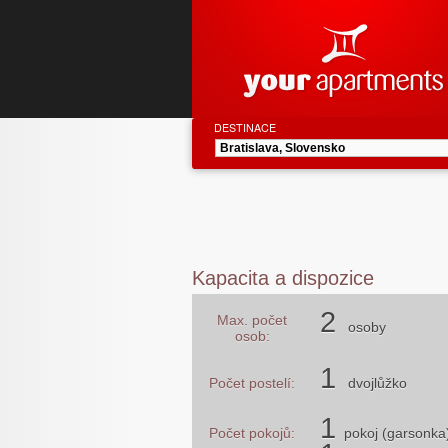
DESTINACE
Kapacita a dispozice
2
Max. počet
osoby
osob:
1
Počet postelí:
dvojlůžko
1
Počet pokojů:
pokoj (garsonka