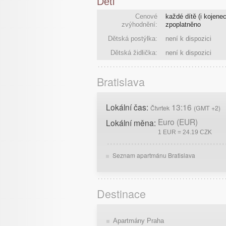
Děti
Cenové
každé dítě (i kojenec
zvýhodnění:
zpoplatněno
Dětská postýlka:
není k dispozici
Dětská židlička:
není k dispozici
Bratislava
Lokální čas:
13:16
Čtvrtek
(GMT +2)
Euro (EUR)
Lokální měna:
1 EUR = 24.19 CZK
Seznam apartmánu Bratislava
Destinace
Apartmány Praha