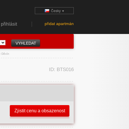
Česky
▼
přidat apartmán
přihlásit
ě Děvín
ID: BTS016