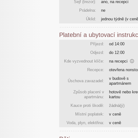
Sejf (trezor):
ano, na recepci
Prádelna:
ne
Úklid:
jednou týdně
(v ceně
Platební a ubytovací instruk
Příjezd:
od 14:00
Odjezd:
do 12:00
Kde vyzvednout klíče:
na recepci
ⓘ
Recepce:
otevřena nonsto
v budově s
Úschova zavazadel:
apartmánem
Způsob placení v
hotově nebo kre
apartmánu:
kartou
Kauce proti škodě:
žádná(ý)
Místní poplatek:
v ceně
Voda, plyn, elektřina:
v ceně