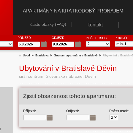
APARTMÁNY NA KRÁTKODOBÝ PRONÁJEM
časté otázky (FAQ)
kontakt
PŘÍJEZD
ODJEZD
POČET OSOB
POKOJŮ
Úvod
Bratislava
Seznam apartmánu v Bratislavě
Ubytování v Bratislav
Ubytování v Bratislavě Děvín
širší centrum, Slovanské nábrežie, Děvín
Zjistit obsazenost tohoto apartmánu:
Příjezd:
Odjezd:
Počet osob:
)