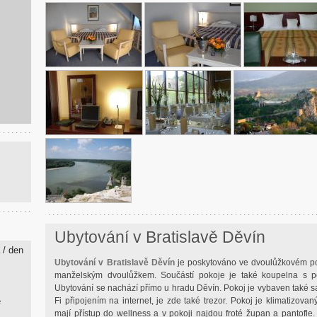
Ubytování v Bratislavě Děvín
/ den
K
Ubytování v Bratislavě Děvín
je poskytováno ve dvoulůžkovém p
manželským dvoulůžkem. Součástí pokoje je také koupelna s pe
Ubytování se nachází přímo u hradu Děvín. Pokoj je vybaven také sate
ě
Fi připojením na internet, je zde také trezor. Pokoj je klimatizova
mají přístup do wellness a v pokoji najdou froté župan a pantofle.