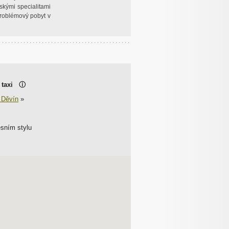
skými specialitami
problémový pobyt v
o taxi
ⓘ
 Děvín
»
sním stylu