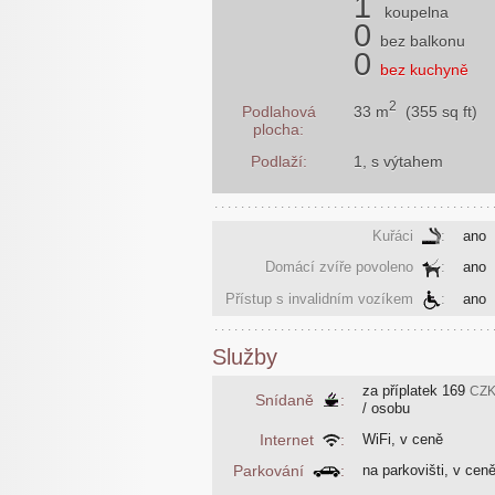
1
koupelna
0
bez balkonu
0
bez kuchyně
2
33 m
(355 sq ft)
Podlahová
plocha:
Podlaží:
1, s výtahem
Kuřáci
:
ano
Domácí zvíře povoleno
:
ano
Přístup s invalidním vozíkem
:
ano
Služby
za příplatek
169
CZ
Snídaně
:
/ osobu
Internet
:
WiFi, v ceně
Parkování
:
na parkovišti, v cen