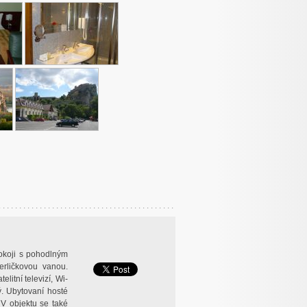
okoji s pohodlným
rličkovou vanou.
litní televizí, Wi-
ný. Ubytovaní hosté
 V objektu se také