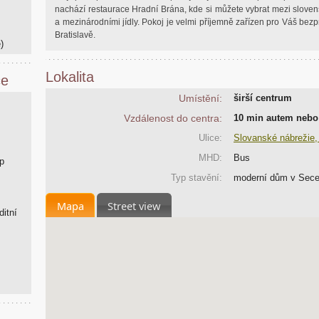
nachází restaurace Hradní Brána, kde si můžete vybrat mezi sloven
a mezinárodními jídly. Pokoj je velmi příjemně zařízen pro Váš bez
Bratislavě.
)
Lokalita
ce
Umístění:
širší centrum
Vzdálenost do centra:
10 min autem neb
Ulice:
Slovanské nábrežie,
MHD:
Bus
p
Typ stavění:
moderní dům v Sece
Mapa
Street view
ditní