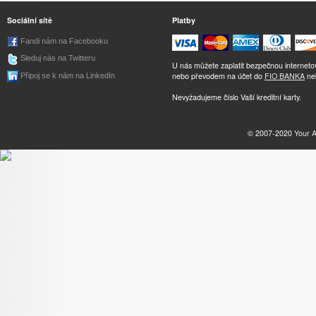
Sociální sítě
Platby
Fandi nám na Facebooku
Sleduj nás na Twitteru
U nás můžete zaplatit bezpečnou internet
nebo převodem na účet do
FIO BANKA
ne
Připoj se k nám na LinkedIn
Nevyžadujeme číslo Vaší kreditní karty.
© 2007-2020
Your 