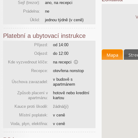
Sejf (trezor):
ano, na recepci
Prádelna:
ne
V
Úklid:
jednou týdně
(v ceně)
Platební a ubytovací instrukce
Příjezd:
od 14:00
Odjezd:
do 12:00
Mapa
Stre
Kde vyzvednout klíče:
na recepci
ⓘ
Recepce:
otevřena nonstop
v budově s
Úschova zavazadel:
apartmánem
Způsob placení v
hotově nebo kreditní
apartmánu:
kartou
Kauce proti škodě:
žádná(ý)
Místní poplatek:
v ceně
Voda, plyn, elektřina:
v ceně