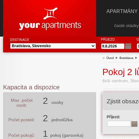
APARTMÁNY
časté otázk
PŘÍJEZD
O
DESTINACE
Úvod
Bratislava
Pokoj 2 l
širší centrum, Slo
Kapacita a dispozice
2
Max. počet
Zjistit obs
osoby
osob:
2
Příjezd:
Počet postelí:
jednolůžka
1
Počet pokojů:
pokoj (garsonka)