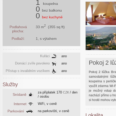
1
koupelna
0
bez balkonu
0
bez kuchyně
2
33 m
(355 sq ft)
Podlahová
plocha:
Podlaží:
1, s výtahem
Kuřáci
:
ano
Pokoj 2 lů
Domácí zvíře povoleno
:
ano
Přístup s invalidním vozíkem
:
ano
Pokoj 2 lůžka Bra
samostatnými lůž
koupelna s perličko
Služby
využít zdarma Wi-Fi
je možný vstup do
za příplatek
170
/ den
CZK
Snídaně
:
nachází přímo u hra
/ osobu
si hosté mohou vybr
Internet
:
WiFi, v ceně
Parkování
:
na parkovišti, v ceně
Lokalita