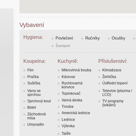
Vybavení
Hygiena:
Povlečení
Ručníky
Osušky
Šampon
Koupelna:
Kuchyně:
Příslušenství:
Fén
Mikrovlnná trouba
Klimatizace
Pračka
Kávovar
Žehlička
Sušička
Rychlovarná
Ústřední topení
konvice
Vana se
Televize (plazma /
Topinkovač
sprchou
LCD)
Varná deska
Sprchový kout
TV programy
(lokální)
Trouba
Bidet
Americká lednice
Záchodová
mísa
Lednice
Umyvadlo
Výlevka
Talíře