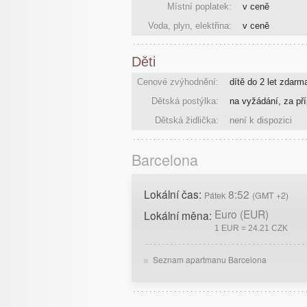
Místní poplatek:
v ceně
Voda, plyn, elektřina:
v ceně
Děti
Cenové zvýhodnění:
dítě do 2 let zdarm
Dětská postýlka:
na vyžádání, za pří
Dětská židlička:
není k dispozici
Barcelona
Lokální čas:
8:52
Pátek
(GMT +2)
Euro (EUR)
Lokální měna:
1 EUR = 24.21 CZK
Seznam apartmanu Barcelona