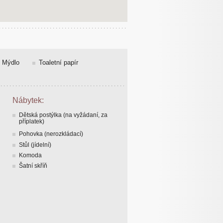
Mýdlo
Toaletní papír
Nábytek:
Dětská postýlka (na vyžádaní, za
příplatek)
Pohovka (nerozkládací)
Stůl (jídelní)
Komoda
Šatní skříň