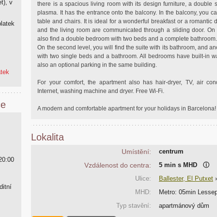
t), v
there is a spacious living room with its design furniture, a double
plasma. It has the entrance onto the balcony. In the balcony, you c
table and chairs. It is ideal for a wonderful breakfast or a romantic 
platek
and the living room are communicated through a sliding door. On 
also find a double bedroom with two beds and a complete bathroom
On the second level, you will find the suite with its bathroom, and 
with two single beds and a bathroom. All bedrooms have built-in w
also an optional parking in the same building.
atek
For your comfort, the apartment also has hair-dryer, TV, air cond
Internet, washing machine and dryer. Free Wi-Fi.
ce
A modern and comfortable apartment for your holidays in Barcelona!
Lokalita
Umístění:
centrum
20:00
Vzdálenost do centra:
5 min s MHD
ⓘ
Ulice:
Ballester, El Putxet
ditní
MHD:
Metro: 05min Lesse
Typ stavění:
apartmánový dům