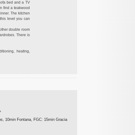
 sofa bed and a TV
an find a teakwood
dinner. The kitchen
this level you can
.
another double room
ardrobes. There is
itioning, heating,
»
ps, 10min Fontana, FGC: 15min Gracia