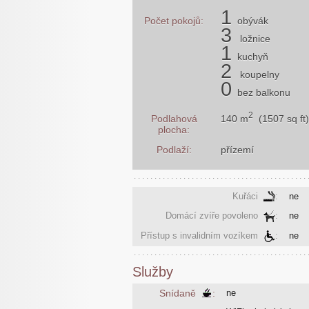
1
Počet pokojů:
obývák
3
ložnice
1
kuchyň
2
koupelny
0
bez balkonu
2
140 m
(1507 sq ft)
Podlahová
plocha:
Podlaží:
přízemí
Kuřáci
:
ne
Domácí zvíře povoleno
:
ne
Přístup s invalidním vozíkem
:
ne
Služby
Snídaně
:
ne