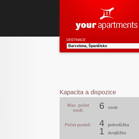
DESTINACE
Kapacita a dispozice
6
Max. počet
osob
osob:
4
Počet postelí:
jednolůžka
1
dvojlůžko