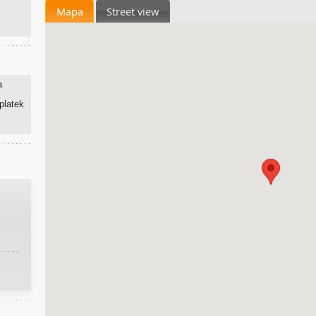
Mapa
Street view
a
platek