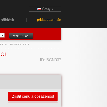
Česky
▼
přidat apartmán
přihlásit
- B32.b.1 SUN POOL B32 I
OOL
ID: BCN037