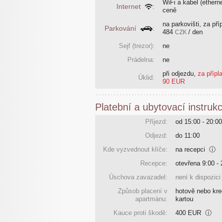
WiFi a kabel (etherne
Internet
:
ceně
na parkovišti, za pří
Parkování
:
484
/ den
CZK
Sejf (trezor):
ne
Prádelna:
ne
při odjezdu
,
za přípl
Úklid:
90 EUR
Platební a ubytovací instruk
Příjezd:
od 15:00 - 20:00
Odjezd:
do 11:00
Kde vyzvednout klíče:
na recepci
ⓘ
Recepce:
otevřena 9:00 - 
Úschova zavazadel:
není k dispozici
Způsob placení v
hotově nebo kre
apartmánu:
kartou
Kauce proti škodě:
400 EUR
ⓘ