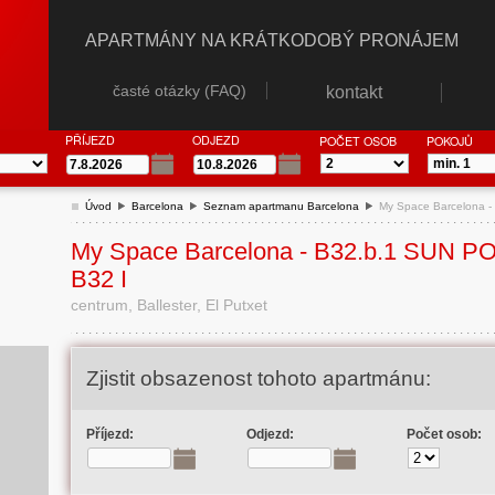
APARTMÁNY NA KRÁTKODOBÝ PRONÁJEM
časté otázky (FAQ)
kontakt
PŘÍJEZD
ODJEZD
POČET OSOB
POKOJŮ
Úvod
Barcelona
Seznam apartmanu Barcelona
My Space Barcelona 
My Space Barcelona - B32.b.1 SUN P
B32 I
centrum, Ballester, El Putxet
Zjistit obsazenost tohoto apartmánu:
Příjezd:
Odjezd:
Počet osob: